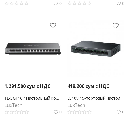
0
0
1,291,500
сум с НДС
418,200
сум с НДС
TL-SG116P Настольный коммутатор с 16 гигабитными портами PoE+
LS109P 9-портовый настольный коммутатор 10/100 Мбит/с с 8-портами PoE+
LuxTech
LuxTech
0
0