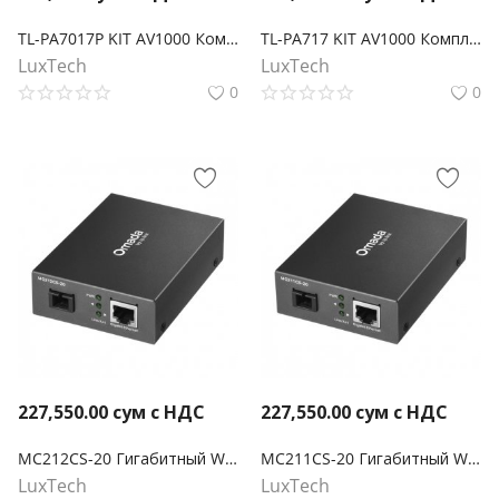
TL-PA7017P KIT AV1000 Комплект гигабитных Powerline-адаптеров со встроенной розеткой
TL-PA717 KIT AV1000 Комплект гигабитных адаптеров Powerline
LuxTech
LuxTech
0
0
227,550.00
сум с НДС
227,550.00
сум с НДС
MC212CS-20 Гигабитный WDM медиаконвертер Omada
MC211CS-20 Гигабитный WDM медиаконвертер Omada
LuxTech
LuxTech