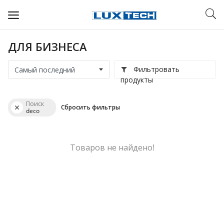
ДЛЯ БИЗНЕСА
WIFI ДЛЯ ДОМА
Фильтровать
РЕШЕНИЯ ДЛЯ ДОМА
продукты
ДЛЯ БИЗНЕСА
Поиск
Сбросить фильтры
deco
ДЛЯ ОПЕРАТОРОВ СВЯЗИ
Прочее
Товаров не найдено!
Избранное
Контакты
Войти
Регистрация