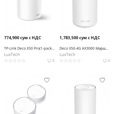
774,900
сум с НДС
1,783,500
сум с НДС
TP-Link Deco X50 Pro(1-pack) Mesh-модуль AX3000
Deco X50-4G AX3000 Маршрутизатор Mesh-системы Wi-Fi 6 с 4G+ модемом
LuxTech
LuxTech
0
0