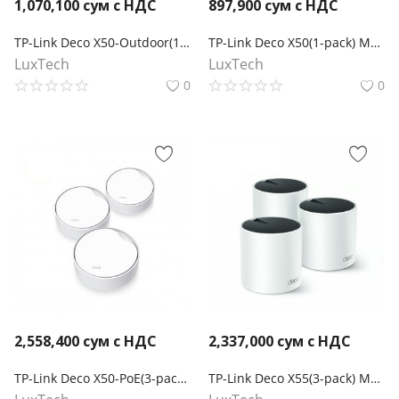
1,070,100
сум с НДС
897,900
сум с НДС
TP-Link Deco X50-Outdoor(1-pack) Mesh-модуль AX3000 для улицы и помещений
TP-Link Deco X50(1-pack) Mesh-модуль AX3000
LuxTech
LuxTech
0
0
2,558,400
сум с НДС
2,337,000
сум с НДС
TP-Link Deco X50-PoE(3-pack) Mesh-система AX3000 с поддержкой PoE
TP-Link Deco X55(3-pack) Mesh-система AX3000