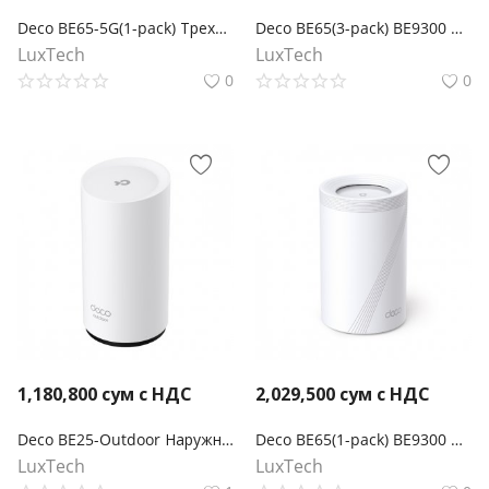
Deco BE65-5G(1-pack) Трехдиапазонная Mesh-модуль Wi-Fi 7 BE11000 с поддержкой 5G
Deco BE65(3-pack) BE9300 Трехдиапазонная Mesh-система Wi-Fi 7
LuxTech
LuxTech
0
0
1,180,800
сум с НДС
2,029,500
сум с НДС
Deco BE25-Outdoor Наружний Mesh WiFi 7-маршрутизатор BE3600
Deco BE65(1-pack) BE9300 Трехдиапазонный Mesh-модуль Wi-Fi 7
LuxTech
LuxTech