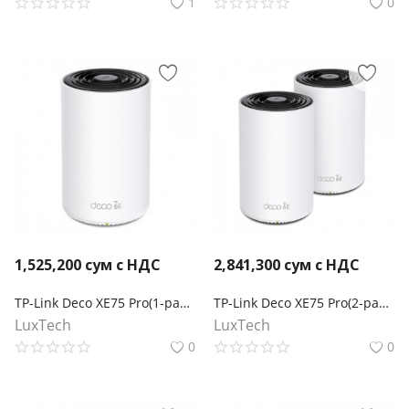
1
0
1,525,200
сум с НДС
2,841,300
сум с НДС
TP-Link Deco XE75 Pro(1-pack) Трехдиапазонный Mesh-модуль Wi-Fi 6E AXE5400
TP-Link Deco XE75 Pro(2-pack) AXE5400 Трехдиапазонная Mesh-система Wi-Fi 6E
LuxTech
LuxTech
0
0