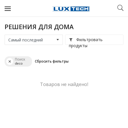
РЕШЕНИЯ ДЛЯ ДОМА
WIFI ДЛЯ ДОМА
Фильтровать
РЕШЕНИЯ ДЛЯ ДОМА
продукты
ДЛЯ БИЗНЕСА
Поиск
Сбросить фильтры
deco
ДЛЯ ОПЕРАТОРОВ СВЯЗИ
Прочее
Товаров не найдено!
Избранное
Контакты
Войти
Регистрация