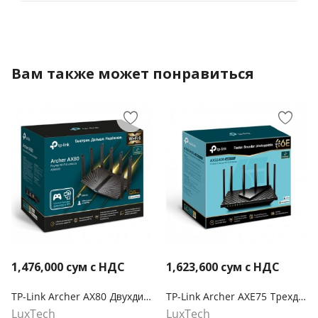
Вам также может понравиться
1,476,000
сум с НДС
1,623,600
сум с НДС
TP-Link Archer AX80 Двухдиапазонный роутер Wi‑Fi AX6000 с портом WAN/LAN 2,5 Гбит/с и поддержкой Mesh
TP-Link Archer AXE75 Трехдиапазонный гигабитный Wi-Fi 6E маршрутизатор AXE5400
LuxTech
LuxTech