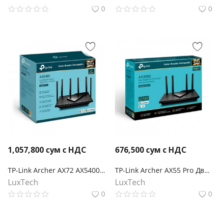
0
0
1,057,800
сум с НДС
676,500
сум с НДС
TP-Link Archer AX72 AX5400 Двух-диапазонный, гигабитный Wi-Fi 6 роутер
TP-Link Archer AX55 Pro Двухдиапазонный Wi-Fi роутер AX3000 с портом WAN/LAN 2,5 Гбит/с и поддержкой Mesh
LuxTech
LuxTech
0
0