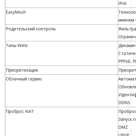
IPv6
EasyMesh
Техноло
именем 
Родительский контроль
Фильтра
Огранич
Типы WAN
Динамич
Статиче
PPPoE, P
Приоритизация
Приорит
Облачный сервис
Автомат
Обновле
Идентифи
DDNS
Проброс NAT
Проброс
Запуск 
DMZ
UPnP