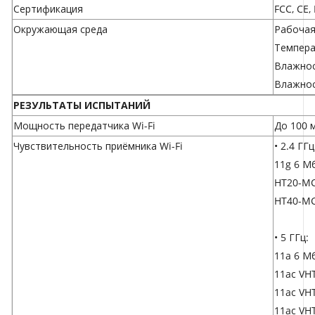
Сертификация
FCC, CE,
Окружающая среда
Рабочая 
Температ
Влажнос
Влажнос
РЕЗУЛЬТАТЫ ИСПЫТАНИЙ
Мощность передатчика Wi-Fi
До 100 м
Чувствительность приёмника Wi-Fi
• 2.4 ГГц
11g 6 Мб
HT20-MC
HT40-MC
• 5 ГГц:
11a 6 Мб
11ac VH
11ac VH
11ac VH