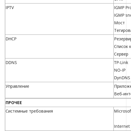
IPTV
IGMP Pr
IGMP sn
Мост
Тегиров
DHCP
Резерви
Список 
Сервер
DDNS
TP-Link
NO-IP
DynDNS
Управление
Приложе
Веб-инт
ПРОЧЕЕ
Системные требования
Microsof
Internet