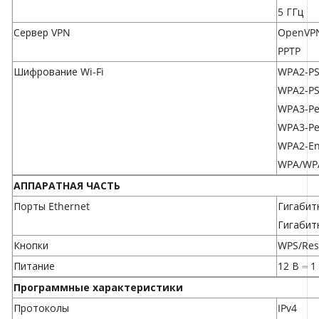
5 ГГц
Сервер VPN
OpenVP
PPTP
Шифрование Wi-Fi
WPA2-P
WPA2-P
WPA3-Pe
WPA3-Pe
WPA2-En
WPA/WPA
АППАРАТНАЯ ЧАСТЬ
Порты Ethernet
Гигабит
Гигабит
Кнопки
WPS/Res
Питание
12 В ⎓ 1
Программные характеристики
Протоколы
IPv4