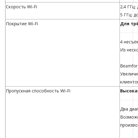
Скорость Wi-Fi
2,4 ГГц:
5 ГГц: д
Покрытие Wi-Fi
Для тр
4 несъё
Из неск
Beamfor
Увеличи
клиенто
Пропускная способность Wi-Fi
Высока
Два диа
Возможн
произво