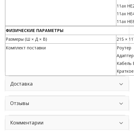
11ax HE
11ax HE
11ax HE
ФИЗИЧЕСКИЕ ПАРАМЕТРЫ
Размеры (Ш × Д × В)
215 × 11
Комплект поставки
Роутер
Адаптер
Кабель E
Краткое
Доставка
Отзывы
Комментарии