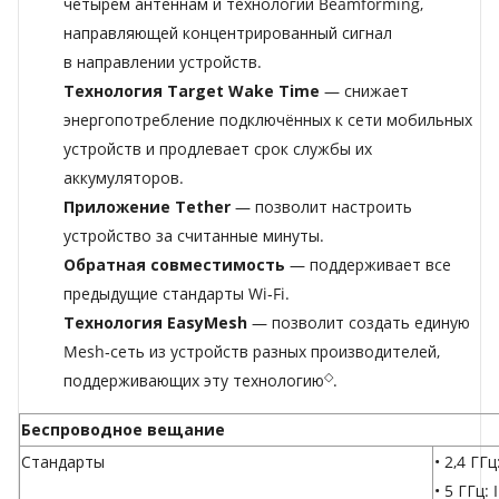
четырём антеннам и технологии Beamforming,
направляющей концентрированный сигнал
в направлении устройств.
Технология Target Wake Time
— снижает
энергопотребление подключённых к сети мобильных
устройств и продлевает срок службы их
аккумуляторов.
Приложение Tether
— позволит настроить
устройство за считанные минуты.
Обратная совместимость
— поддерживает все
предыдущие стандарты Wi‑Fi.
Технология EasyMesh
— позволит создать единую
Mesh‑сеть из устройств разных производителей,
◇
поддерживающих эту технологию
.
Беспроводное вещание
Стандарты
• 2,4 ГГ
• 5 ГГц: