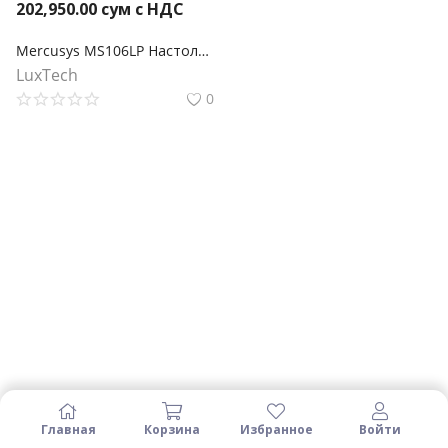
202,950.00
сум с НДС
Mercusys MS106LP Настольный коммутатор с 6 портами 10/100 Мбит/с (4 порта PoE+)
LuxTech
0
Главная
Корзина
Избранное
Войти