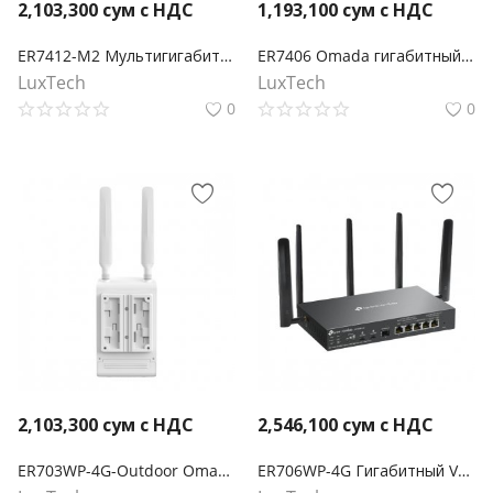
2,103,300
сум с НДС
1,193,100
сум с НДС
ER7412-M2 Мультигигабитный VPN-шлюз Omada
ER7406 Omada гигабитный Multi-WAN VPN‑маршрутизатор монтируемый в стойку
LuxTech
LuxTech
0
0
2,103,300
сум с НДС
2,546,100
сум с НДС
ER703WP-4G-Outdoor Omada 4G+ Cat6 AX3000 Wi-Fi 6 наружный/внутренний шлюз
ER706WP-4G Гигабитный VPN-шлюз Omada 4G+ Cat6 AX3000 с 4 портами PoE+