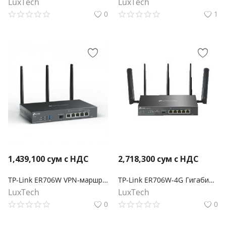
LuxTech
LuxTech
0
1
1,439,100
сум с НДС
2,718,300
сум с НДС
TP-Link ER706W VPN‑маршрутизатор Omada с гигабитными портами и поддержкой Wi‑Fi AX3000
TP-Link ER706W-4G Гигабитный VPN-маршрутизатор Omada 4G+ Cat6 AX3000
LuxTech
LuxTech
0
0