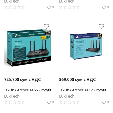
LuxTech
LuxTech
0
0
725,700
сум с НДС
369,000
сум с НДС
TP-Link Archer AX55 Двухдиапазонный гигабитный роутер Wi‑Fi AX3000 с поддержкой Mesh
TP-Link Archer AX12 Двухдиапазонный гигабитный роутер Wi‑Fi AX1500 с поддержкой Mesh
LuxTech
LuxTech
0
0