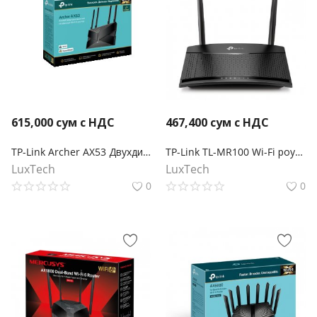
615,000
сум с НДС
467,400
сум с НДС
TP-Link Archer AX53 Двухдиапазонный гигабитный Wi‑Fi роутер AX3000 с поддержкой Mesh
TP-Link TL-MR100 Wi-Fi роутер N300 с поддержкой 4G LTE
LuxTech
LuxTech
0
0