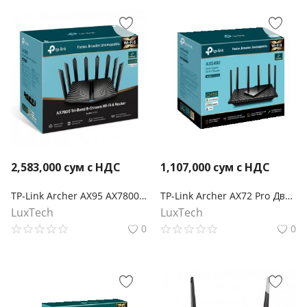
2,583,000
сум с НДС
1,107,000
сум с НДС
TP-Link Archer AX95 AX7800 Беспроводной трехдиапазонный мультигигабитный MU-MIMO маршрутизатор Wi-Fi 6 с двумя USB-портами
TP-Link Archer AX72 Pro Двухдиапазонный гигабитный маршрутизатор Wi-Fi 6 AX5400
LuxTech
LuxTech
0
0