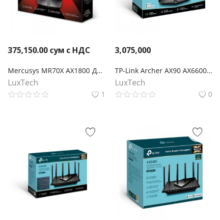
375,150.00
сум с НДС
3,075,000
Mercusys MR70X AX1800 Двухдиапазонный гигабитный беспроводной маршрутизатор Wi-Fi 6
TP-Link Archer AX90 AX6600 Трёхдиапазонный гигабитный Wi‑Fi 6 роутер
LuxTech
LuxTech
1
0