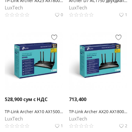
TP-Link Archer AX23 AX1800 Двухдиапазонный Wi‑Fi 6 роутер
Archer D7 AC1750 двухдиапазонный беспроводной гигабитный маршрутизатор со встроенным модемом ADSL2+
LuxTech
LuxTech
0
1
528,900
сум с НДС
713,400
TP-Link Archer AX10 AX1500 Wi‑Fi 6 роутер
TP-Link Archer AX20 AX1800 Двухдиапазонный Wi‑Fi 6 роутер
LuxTech
LuxTech
1
2