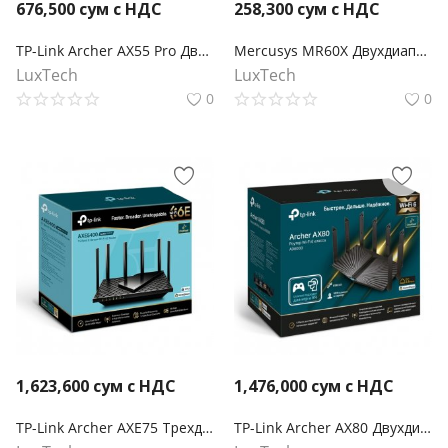
676,500
сум с НДС
258,300
сум с НДС
TP-Link Archer AX55 Pro Двухдиапазонный Wi-Fi роутер AX3000 с портом WAN/LAN 2,5 Гбит/с и поддержкой Mesh
Mercusys MR60X Двухдиапазонный Wi‑Fi роутер AX1500
LuxTech
LuxTech
0
0
1,623,600
сум с НДС
1,476,000
сум с НДС
TP-Link Archer AXE75 Трехдиапазонный гигабитный Wi-Fi 6E маршрутизатор AXE5400
TP-Link Archer AX80 Двухдиапазонный роутер Wi‑Fi AX6000 с портом WAN/LAN 2,5 Гбит/с и поддержкой Mesh