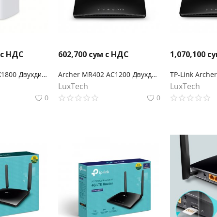
 с НДС
602,700
сум с НДС
1,070,100
су
Archer NX200 AX1800 Двухдиапазонный беспроводной гигабитный 5G-маршрутизатор
Archer MR402 AC1200 Двухдиапазонный беспроводной 4G LTE маршрутизатор
LuxTech
LuxTech
0
0