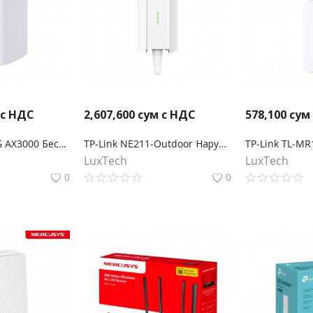
 с НДС
2,607,600
сум с НДС
578,100
сум
Archer NX500 5G AX3000 Беспроводной двухдиапазонный гигабитный маршрутизатор
TP-Link NE211-Outdoor Наружный шлюз 5G
LuxTech
LuxTech
0
0