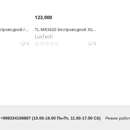
123,000
TL-WR1043N Беспроводной гигабитный маршрутизатор серии N, скорость до 450Мбит/с
TL-MR3420 Беспроводной 3G/4G-маршрутизатор серии N, скорость до 300 Мбит/с
LuxTech
0
0
 +998334108887 (10.00-18.00 Пн-Пт, 11.00-17.00 Сб)
Режим работы