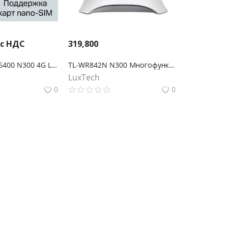
 с НДС
319,800
TP-Link TL-MR6400 N300 4G LTE Wi-Fi роутер
TL-WR842N N300 Многофункциональный Wi-Fi роутер с поддержкой 3G/4G
LuxTech
0
0