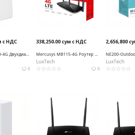
м с НДС
338,250.00
сум с НДС
2,656,800
су
Mercusys MB130-4G Двухдиапазонный роутер Wi‑Fi AC1200 с поддержкой 4G LTE
Mercusys MB115-4G Роутер Wi-Fi N300 с поддержкой 4G LTE
LuxTech
LuxTech
0
0