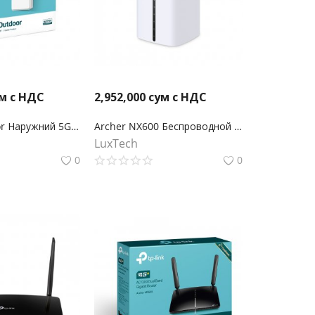
м с НДС
2,952,000
сум с НДС
NE200-Outdoor Наружний 5G маршрутизатор
Archer NX600 Беспроводной двухдиапазонный 5G маршрутизатор AX3600 2,5 Гбит/с
LuxTech
0
0