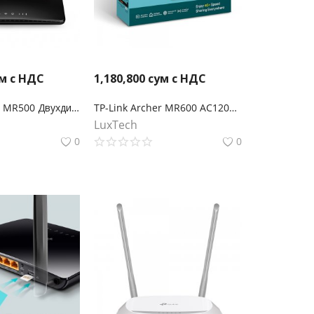
м с НДС
1,180,800
сум с НДС
TP-Link Archer MR500 Двухдиапазонный гигабитный Wi‑Fi роутер AC1200 с поддержкой 4G+ категории 6
TP-Link Archer MR600 AC1200 Двухдиапазонный беспроводной гигабитный 4G+ Cat.6 LTE маршрутизатор co слотом для SIM-карты
LuxTech
0
0