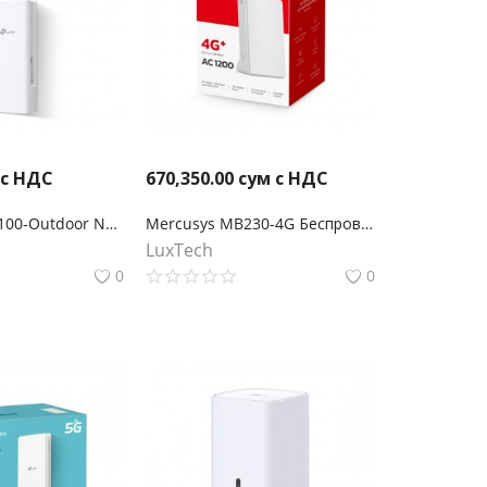
 с НДС
670,350.00
сум с НДС
TP-Link TL-MR100-Outdoor N300 Наружный беспроводной 4G LTE маршрутизатор
Mercusys MB230-4G Беспроводной двухдиапазонный гигабитный маршрутизатор 4G+ Cat6 AC1200
LuxTech
0
0