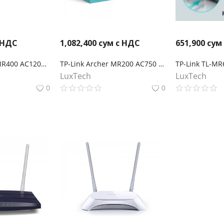
 НДС
1,082,400
сум с НДС
651,900
сум
TP-Link Archer MR400 AC1200 Двухдиапазонный беспроводной 4G LTE маршрутизатор co слотом для SIM-карты
TP-Link Archer MR200 AC750 Двухдиапазонный беспроводной 4G LTE маршрутизатор co слотом для SIM-карты
LuxTech
LuxTech
0
0