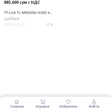
885,600
сум с НДС
TP-Link TL-MR6500v N300 4G LTE Wi-Fi роутер с поддержкой IP‑телефонии
LuxTech
0
Главная
Корзина
Избранное
Войти