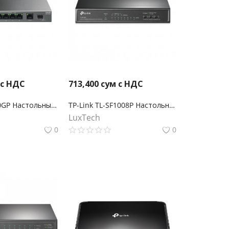
 с НДС
713,400
сум с НДС
TP-Link LS1210GP Настольный коммутатор с 9 гигабитными портами (8 портов PoE+) и портом SFP
TP-Link TL-SF1008P Настольный коммутатор с 8 портами 10/100 Мбит/с (4 порта PoE+)
LuxTech
0
0