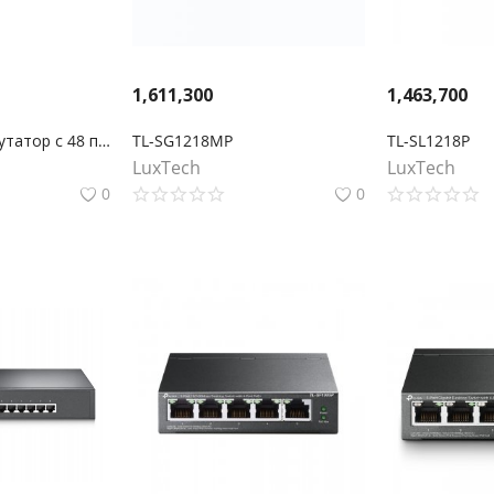
1,611,300
1,463,700
TL-SF1048 Коммутатор с 48 портами 10/100 Мбит/с для размещения в стойке
TL-SG1218MP
TL-SL1218P
LuxTech
LuxTech
0
0