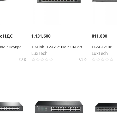
 с НДС
1,131,600
811,800
TP-Link TL-SL1218MP Неуправляемый коммутатор PoE+ на 16 портов 10/100 Мбит/с и 2 гигабитных порта
TP-Link TL-SG1210MP 10-Port Гигабитный коммутатор для настольных ПК с 8-Port PoE +
TL-SG1210P
LuxTech
LuxTech
0
0