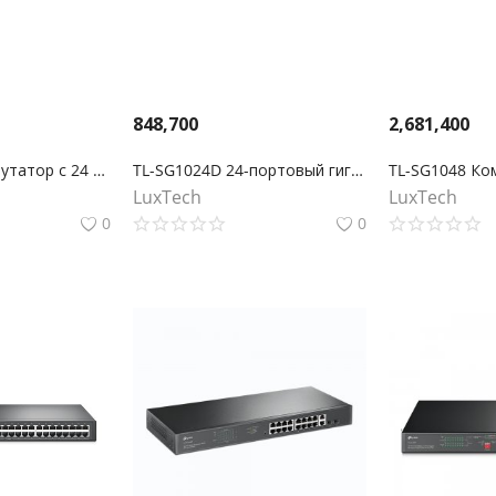
848,700
2,681,400
TL-SG1024 Коммутатор с 24 гигабитными портами для размещения в стойке
TL-SG1024D 24-портовый гигабитный настольный/монтируемый в стойку коммутатор
LuxTech
LuxTech
0
0