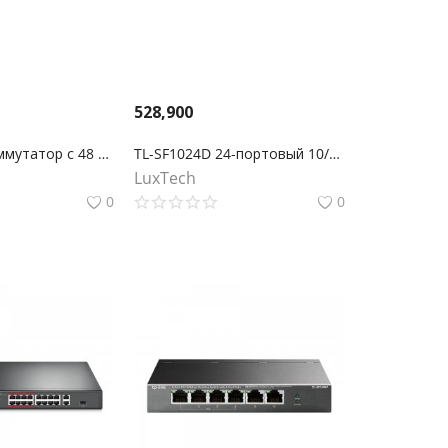
528,900
TL-SG1048 Коммутатор с 48 гигабитными портами для размещения в стойке
TL-SF1024D 24-портовый 10/100 Мбит/с настольный/монтируемый в стойку коммутатор
LuxTech
0
0