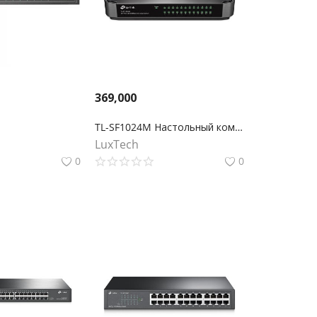
369,000
TL-SF1024M Настольный коммутатор с 24 портами 10/100 Мбит/с
LuxTech
0
0