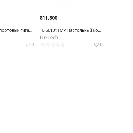
811,800
TL-SG1005P 5-портовый гигабитный настольный коммутатор с 4 портами PoE+
TL-SL1311MP Настольный коммутатор на 8 PoE+ портов 10/100 Мбит/с и 3 гигабитных порта
LuxTech
0
0