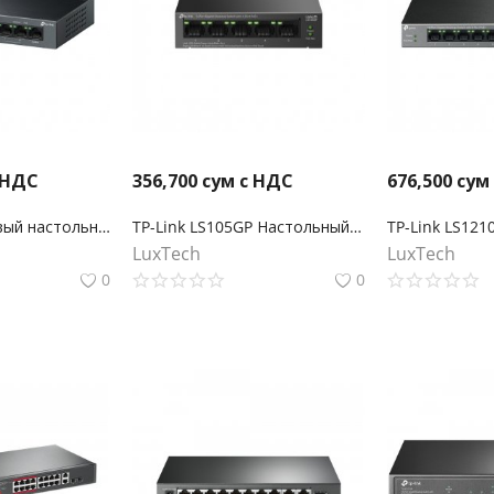
 НДС
356,700
сум с НДС
676,500
сум
LS109P 9-портовый настольный коммутатор 10/100 Мбит/с с 8-портами PoE+
TP-Link LS105GP Настольный коммутатор с 5 гигабитными портами (4 порта PoE+)
LuxTech
LuxTech
0
0