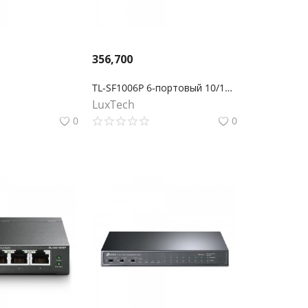
356,700
TL-SF1006P 6-портовый 10/100 Мбит/с настольный коммутатор с 4 портами PoE+
LuxTech
0
0