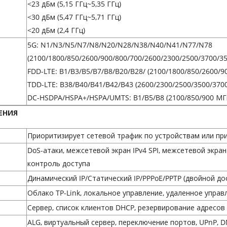
<23 дБм (5,15 ГГц~5,35 ГГц)
<30 дБм (5,47 ГГц~5,71 ГГц)
<20 дБм (2,4 ГГц)
5G: N1/N3/N5/N7/N8/N20/N28/N38/N40/N41/N77/N78
(2100/1800/850/2600/900/800/700/2600/2300/2500/3700/3
FDD-LTE: B1/B3/B5/B7/B8/B20/B28/ (2100/1800/850/2600/9
TDD-LTE: B38/B40/B41/B42/B43 (2600/2300/2500/3500/3700 
DC-HSDPA/HSPA+/HSPA/UMTS: B1/B5/B8 (2100/850/900 МГ
ЕНИЯ
Приоритизирует сетевой трафик по устройствам или п
DoS-атаки, межсетевой экран IPv4 SPI, межсетевой экран 
контроль доступа
Динамический IP/Статический IP/PPPoE/PPTP (двойной дос
Облако TP-Link, локальное управление, удаленное управ
Сервер, список клиентов DHCP, резервирование адресов
ALG, виртуальный сервер, переключение портов, UPnP, 