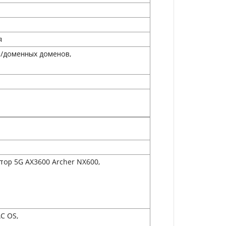
я
в/доменных доменов,
ор 5G AX3600 Archer NX600,
AC OS,