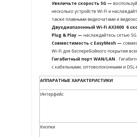
Увеличьте скорость 5G
—
воспользу
несколько устройств Wi-Fi и наслажда
также плавными видеочатами и видеок
Двухдиапазонный Wi-Fi
AX3600 6
ск
Plug
&
Play —
наслаждайтесь
сетью 5G
Совместимость с EasyMesh —
совме
Wi-Fi для бесперебойного покрытия все
Гигабитный порт
WAN/LAN
. Гигаби
с кабельными, оптоволоконными и DSL
АППАРАТНЫЕ ХАРАКТЕРИСТИКИ
Интерфейс
Кнопки