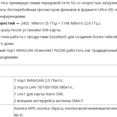
йтесь
преимуществами передовой сети 5G со скоростью загрузк
йтесь бесперебойным просмотром фильмов в формате Ultra HD, н
онференциями.
оростей —
2402
Мбит/с (5 ГГц) + 1148 Мбит/с (2,4 ГГц
).
 сразу после установки SIM-карты
.
стная работа
с продуктами EasyMesh для создания более гибко
го дома.
тный
порт WAN/LAN позволяет NX200 работать как традиционны
-модемами.
1 порт WAN/LAN 2,5 Гбит/с,
2 порта LAN 10/100/1000 Мбит/с,
1 слот для карты Nano SIM,
2 внешних интерфейса антенны SMA-F
Кнопка WPS, кнопка сброса, кнопка включения/выключе
Wi-Fi