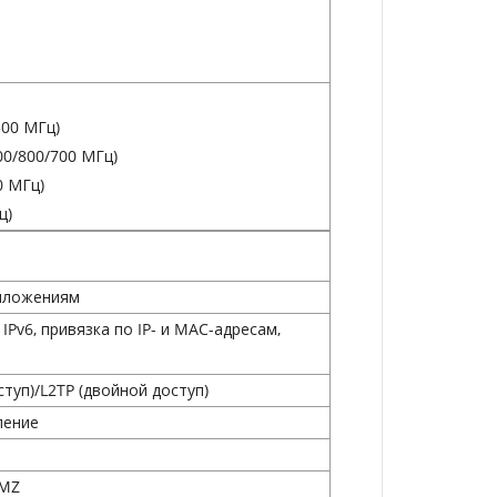
500 МГц)
00/800/700 МГц)
​​МГц)
ц)
риложениям
IPv6, привязка по IP- и MAC-адресам,
туп)/L2TP (двойной доступ)
ление
DMZ