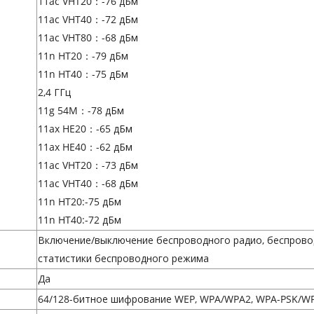
11ac VHT20：-76 дБм
11ac VHT40：-72 дБм
11ac VHT80：-68 дБм
11n HT20：-79 дБм
11n HT40：-75 дБм
2,4 ГГц
11g 54M：-78 дБм
11ax HE20：-65 дБм
11ax HE40：-62 дБм
11ac VHT20：-73 дБм
11ac VHT40：-68 дБм
11n HT20:-75 дБм
11n HT40:-72 дБм
Включение/выключение беспроводного радио, беспрово
статистики беспроводного режима
Да
64/128-битное шифрование WEP, WPA/WPA2, WPA-PSK/W