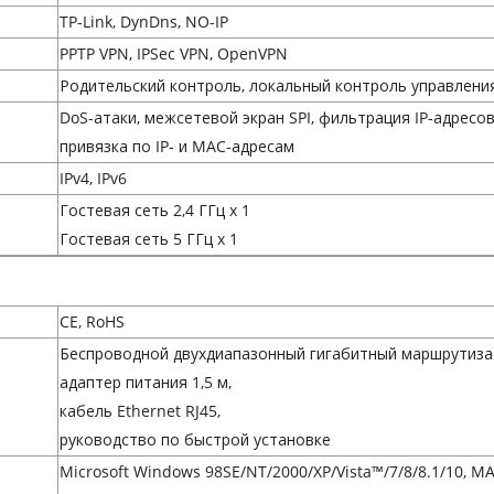
TP-Link, DynDns, NO-IP
PPTP VPN, IPSec VPN, OpenVPN
Родительский контроль, локальный контроль управлени
DoS-атаки, межсетевой экран SPI, фильтрация IP-адресо
привязка по IP- и MAC-адресам
IPv4, IPv6
Гостевая сеть 2,4 ГГц x 1
Гостевая сеть 5 ГГц x 1
CE, RoHS
Беспроводной двухдиапазонный гигабитный маршрутизат
адаптер питания 1,5 м,
кабель Ethernet RJ45,
руководство по быстрой установке
Microsoft Windows 98SE/NT/2000/XP/Vista™/7/8/8.1/10, M