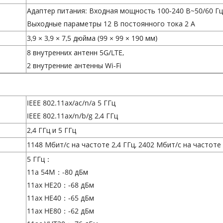
Адаптер питания: Входная мощность 100-240 В~50/60 Гц 
Выходные параметры 12 В постоянного тока 2 А
3,9 × 3,9 × 7,5 дюйма (99 × 99 × 190 мм)
8 внутренних антенн 5G/LTE,
2 внутренние антенны Wi-Fi
IEEE 802.11ax/ac/n/a 5 ГГц
IEEE 802.11ax/n/b/g 2,4 ГГц
2,4 ГГц и 5 ГГц
1148 Мбит/с на частоте 2,4 ГГц, 2402 Мбит/с на частоте
5 ГГц：
11a 54M：-80 дБм
11ax HE20：-68 дБм
11ax HE40：-65 дБм
11ax HE80：-62 дБм