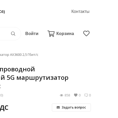
Контакты
Сб)
Войти
Корзина
тор AX3600 2,5 Гбит/с
спроводной
й 5G маршрутизатор
с
(0)
858
0
0
НДС
Задать вопрос