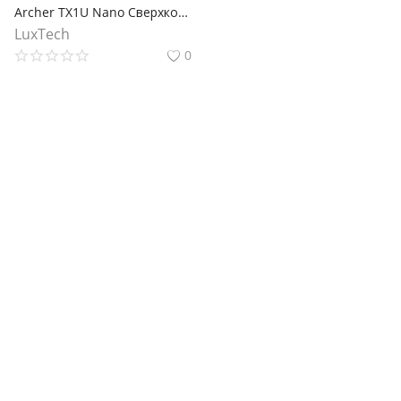
Archer TX1U Nano Сверхкомпактный двухдиапазонный USB-адаптер с поддержкой Wi-Fi AX300
LuxTech
0