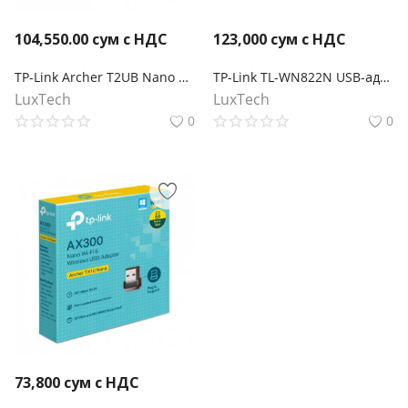
104,550.00
сум с НДС
123,000
сум с НДС
TP-Link Archer T2UB Nano Сверхкомпактный двухдиапазонный USB‑адаптер с поддержкой Wi‑Fi AC600 и Bluetooth 4.2
TP-Link TL-WN822N USB-адаптер высокого усиления с поддержкой Wi-Fi N300
LuxTech
LuxTech
0
0
73,800
сум с НДС