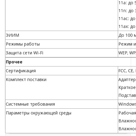
11a: до 
11n: до
11ac: до
11ax: д
ЭИИМ
До 100 м
Режимы работы
Режим и
Защита сети Wi-Fi
WEP, WP
Прочее
Сертификация
FCC, CE,
Комплект поставки
Адаптер
Краткое
Подстав
Системные требования
Windows
Параметры окружающей среды
Рабочая 
Влажнос
Влажнос