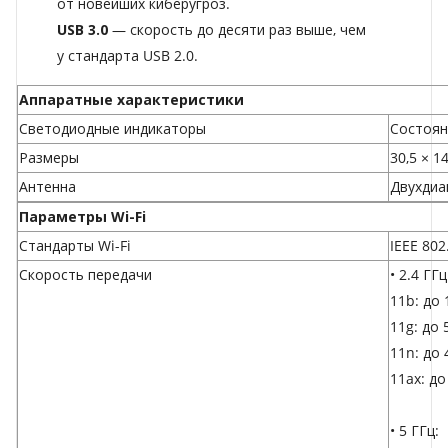
от новейших киберугроз.
USB 3.0
— скорость до десяти раз выше, чем
у стандарта USB 2.0.
Аппаратные характеристики
Светодиодные индикаторы
Состоян
Размеры
30,5 × 1
Антенна
Двухдиа
Параметры Wi-Fi
Стандарты Wi-Fi
IEEE 802
Скороcть передачи
• 2.4 ГГц
11b: до 
11g: до 
11n: до
11ax: до
• 5 ГГц: