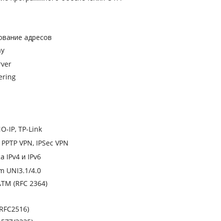
ование адресов
ay
rver
ering
O-IP, TP-Link
PPTP VPN, IPSec VPN
 IPv4 и IPv6
 UNI3.1/4.0
ATM (RFC 2364)
(RFC2516)