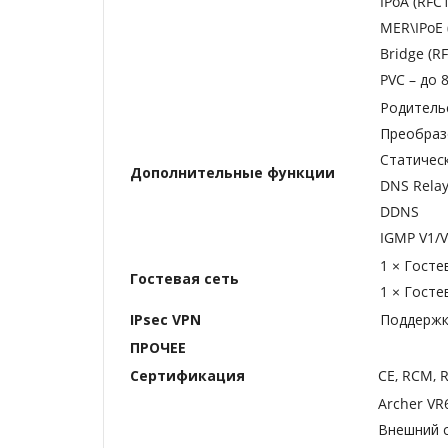
IPoA (RFC
MER\IPoE 
Bridge (R
PVC – до 
Родитель
Преобраз
Статичес
Дополнительные функции
DNS Rela
DDNS
IGMP V1/V
1 × Госте
Гостевая сеть
1 × Госте
IPsec VPN
Поддержка
ПРОЧЕЕ
Сертификация
CE, RCM, 
Archer VR
Внешний 