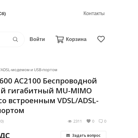
Контакты
Сб)
Войти
Корзина
/ADSL-модемом и USB-портом
VR600 AC2100 Беспроводной
й гигабитный MU-MIMO
о встроенным VDSL/ADSL-
портом
(0)
2311
0
0
НДС
Задать вопрос