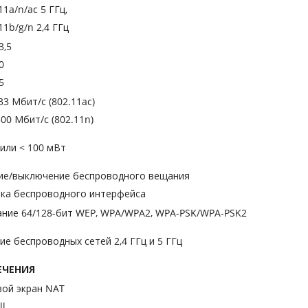
11a/n/ac 5 ГГц,
11b/g/n 2,4 ГГц
3,5
0
5
33 Мбит/с (802.11ac)
300 Мбит/с (802.11n)
 или < 100 мВт
ие/выключение беспроводного вещания
ка беспроводного интерфейса
ние 64/128-бит WEP, WPA/WPA2, WPA-PSK/WPA-PSK2
ие беспроводных сетей 2,4 ГГц и 5 ГГц
ЕЧЕНИЯ
ой экран NAT
ll