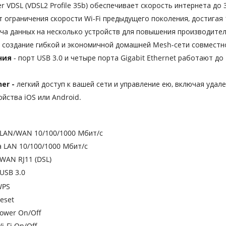
 VDSL (VDSL2 Profile 35b) обеспечивает скорость интернета до 
т ограничения скорости Wi-Fi предыдущего поколения, достигая 1
ча данных на несколько устройств для повышения производител
- создание гибкой и экономичной домашней Mesh-сети совместн
ния
- порт USB 3.0 и четыре порта Gigabit Ethernet работают д
er -
легкий доступ к вашей сети и управление ею, включая удал
йства iOS или Android.
 LAN/WAN 10/100/1000 Мбит/с
а LAN 10/100/1000 Мбит/с
 WAN RJ11 (DSL)
 USB 3.0
WPS
eset
ower On/Off
i-Fi On/Off