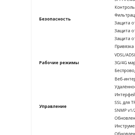
Контроль
Фильтрац
Безопасность
Защита от
Защита от
Защита от
Привязка 
VDSL/ADS
Рабочие режимы
3G/4G ма
Беспрово
Веб-инте
Удалённо
Интерфей
SSL для T
Управление
SNMP v1/
Обновлен
Инструме
Обновлен