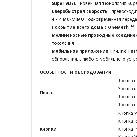
Super VDSL
- новейшая технология Super
Сверхбыстрая скорость
- превосходи
4 × 4 MU-MIMO
- одновременная переда
TM
Покрытие всего дома с OneMesh
Молниеносные проводные соедине
поколения
Мобильное приложение TP-Link Teth
обновления, с любого мобильного устро
ОСОБЕННОСТИ ОБОРУДОВАНИЯ
1 × порт
3 × порт
Порты
1 × порт
1 × порт
Кнопка 
Кнопка R
Кнопки
Кнопка P
Кнопка W