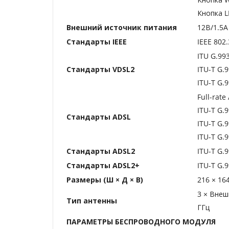
Кнопка L
Внешний источник питания
12В/1.5A
Стандарты IEEE
IEEE 802.
ITU G.993
Стандарты VDSL2
ITU-T G.9
ITU-T G.9
Full-rate
ITU-T G.
Стандарты ADSL
ITU-T G.9
ITU-T G.9
Стандарты ADSL2
ITU-T G.9
Стандарты ADSL2+
ITU-T G.9
Размеры (Ш × Д × В)
216 × 16
3 × Внеш
Тип антенны
ГГц
ПАРАМЕТРЫ БЕСПРОВОДНОГО МОДУЛЯ