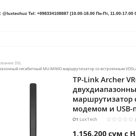
: @luxtechuz Tel: +998334108887 (10.00-18.00 Пн-Пт, 11.00-17.00 
ование DSL
иапазонный гигабитный MU-MIMO маршрутизатор со встроенным VDSL
TP-Link Archer 
двухдиапазонны
маршрутизатор с
модемом и USB-
От
LuxTech
1,156,200
сум с 