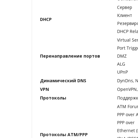
Сервер
Клиент
DHCP
Резервир
DHCP Rel
Virtual Se
Port Trigg
Перенаправление портов
DMZ
ALG
UPnP
Динамический DNS
DynDns, N
VPN
OpenVPN, 
Протоколы
Поддержка
ATM Forum
PPP over 
PPP over
Ethernet 
Протоколы ATM/PPP