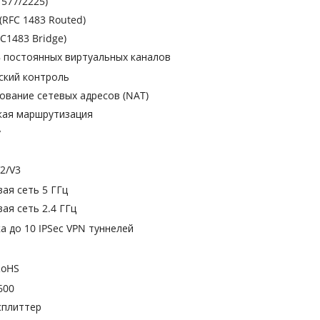
1577/2225)
(RFC 1483 Routed)
FC1483 Bridge)
8 постоянных виртуальных каналов
ский контроль
ование сетевых адресов (NAT)
кая маршрутизация
y
2/V3
вая сеть 5 ГГц
вая сеть 2.4 ГГц
 до 10 IPSec VPN туннелей
RoHS
600
сплиттер