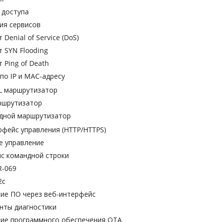
 доступа
ия сервисов
 Denial of Service (DoS)
 SYN Flooding
 Ping of Death
по IP и MAC-адресу
L маршрутизатор
ршрутизатор
дной маршрутизатор
рфейс управления (HTTP/HTTPS)
е управление
с командной строки
R-069
2c
ие ПО через веб-интерфейс
нты диагностики
ие программного обеспечения ОТА