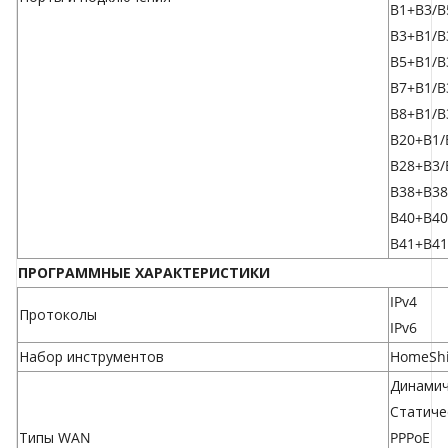
B1+B3/B
B3+B1/B
B5+B1/B
B7+B1/B
B8+B1/B
B20+B1/
B28+B3/
B38+B38
B40+B40
B41+B41
ПРОГРАММНЫЕ ХАРАКТЕРИСТИКИ
IPv4
Протоколы
IPv6
Набор инструментов
HomeShi
Динамич
Статиче
Типы WAN
PPPoE