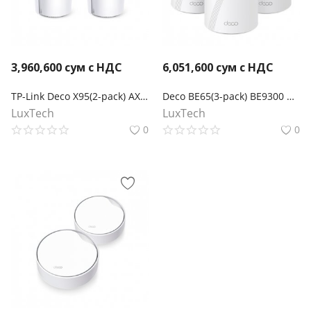
3,960,600
сум с НДС
6,051,600
сум с НДС
TP-Link Deco X95(2-pack) AX7800 Гигабитная трехдиапазонная домашняя Mesh-система
Deco BE65(3-pack) BE9300 Трехдиапазонная Mesh-система Wi-Fi 7
LuxTech
LuxTech
0
0