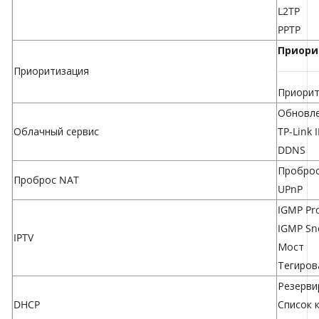
L2TP
PPTP
Приори
Приоритизация
Приорит
Обновле
Облачный сервис
TP-Link 
DDNS
Проброс
Проброс NAT
UPnP
IGMP Pr
IGMP Sn
IPTV
Мост
Тегиров
Резерви
DHCP
Список 