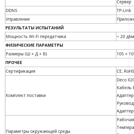
Сервер
DDNS
TP-Link
Управление
Приложе
РЕЗУЛЬТАТЫ ИСПЫТАНИЙ
Мощность Wi-Fi передатчика
< 20 дБм
ФИЗИЧЕСКИЕ ПАРАМЕТРЫ
Размеры (Ш × Д × В)
105 × 10
ПРОЧЕЕ
Сертификация
CE, RoH
Deco X2
Кабель E
Комплект поставки
Адаптер
Руковод
Адаптер
Рабочая 
Температ
Параметры окружающей среды