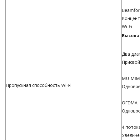
Beamfor
Концент
Wi-Fi
Высока
Два диа
Присвой
MU-MI
Пропускная способность Wi-Fi
Одновре
OFDMA
Одновре
4 поток
Увеличе