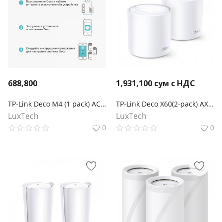
688,800
1,931,100
сум с НДС
TP-Link Deco M4 (1 pack) AC1200 Домашняя Mesh Wi-Fi система
TP-Link Deco X60(2-pack) AX5400 Mesh-система Wi-Fi 6
LuxTech
LuxTech
0
0