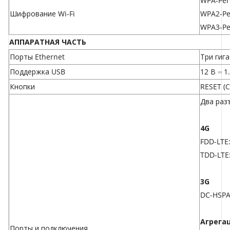
WPA-Per
Шифрование Wi-Fi
WPA2-Pe
WPA3-Pe
АППАРАТНАЯ ЧАСТЬ
Порты Ethernet
Три гиг
Поддержка USB
12 В ⎓ 1
Кнопки
RESET (
Два раз
4G
FDD-LTE
TDD-LTE
3G
DC-HSPA
Агрега
Порты и подключения