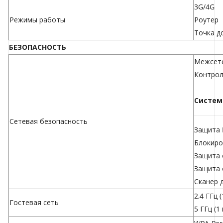
3G/4G
Режимы работы
Роутер
Точка д
БЕЗОПАСНОСТЬ
Межсете
Контрол
Систем
Сетевая безопасность
Защита 
Блокиро
Защита 
Защита 
Сканер 
2,4 ГГц (
Гостевая сеть
5 ГГц (1 