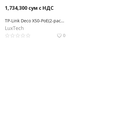
1,734,300
сум с НДС
TP-Link Deco X50-PoE(2-pack) AX3000 Mesh-система Wi-Fi 6 с поддержкой PoE
LuxTech
0