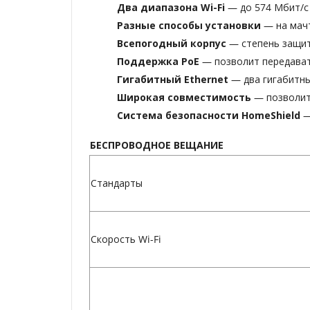
Два диапазона Wi-Fi
— до 574 Мбит/с 
Разные способы установки
— на мачт
Всепогодный корпус
— степень защит
Поддержка PoE
— позволит передават
Гигабитный Ethernet
— два гигабитн
Широкая совместимость
— позволит
Система безопасности HomeShield
—
БЕСПРОВОДНОЕ ВЕЩАНИЕ
Стандарты
Скорость Wi-Fi