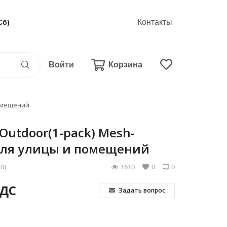
Контакты
Сб)
Войти
Корзина
помещений
-Outdoor(1-pack) Mesh-
для улицы и помещений
(0)
1610
0
0
НДС
Задать вопрос