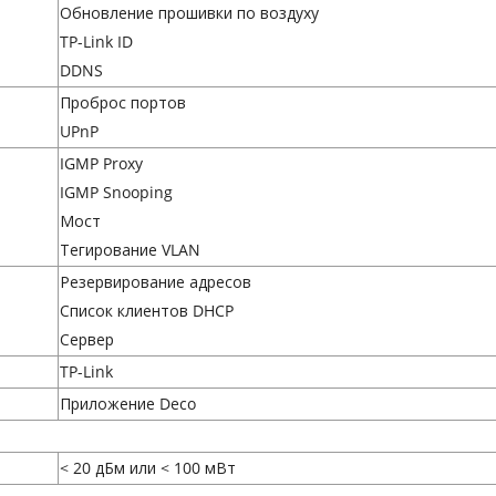
Обновление прошивки по воздуху
TP-Link ID
DDNS
Проброс портов
UPnP
IGMP Proxy
IGMP Snooping
Мост
Тегирование VLAN
Резервирование адресов
Список клиентов DHCP
Сервер
TP-Link
Приложение Deco
< 20 дБм или < 100 мВт