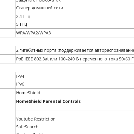
Сканер домашней сети
2,4 ГГц
5 ГГц
WPA/WPA2/WPA3
2 гигабитных порта (поддерживается автораспознавани
PoE IEEE 802.3at или 100–240 В переменного тока 50/60 Гц
IPv4
IPv6
HomeShield
HomeShield Parental Controls
Youtube Restriction
SafeSearch