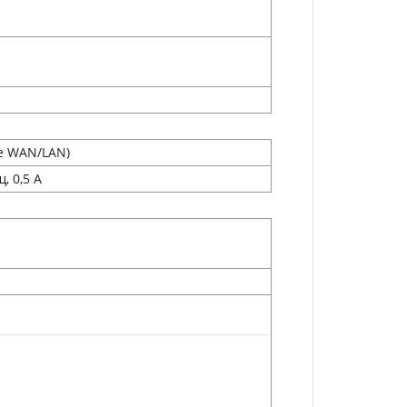
е WAN/LAN)
, 0,5 А