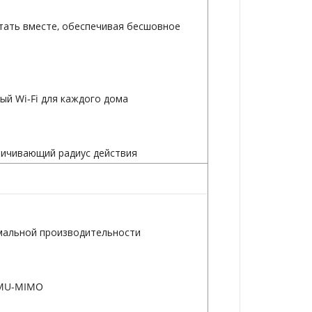
отать вместе, обеспечивая бесшовное
ый Wi‑Fi для каждого дома
личивающий радиус действия
имальной производительности
 MU-MIMO