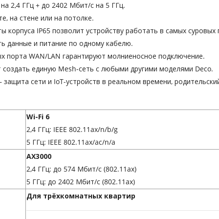
на 2,4 ГГц + до 2402 Мбит/с на 5 ГГц.
е, на стене или на потолке.
ы корпуса IP65 позволит устройству работать в самых суровых 
ь данные и питание по одному кабелю.
ых порта WAN/LAN гарантируют молниеносное подключение.
 создать единую Mesh-сеть с любыми другими моделями Deco.
 защита сети и IoT-устройств в реальном времени, родительски
Wi-Fi 6
2,4 ГГц: IEEE 802.11ax/n/b/g
5 ГГц: IEEE 802.11ax/ac/n/a
AX3000
2,4 ГГц: до 574 Мбит/с (802.11ax)
5 ГГц: до 2402 Мбит/с (802.11ax)
Для трёхкомнатных квартир