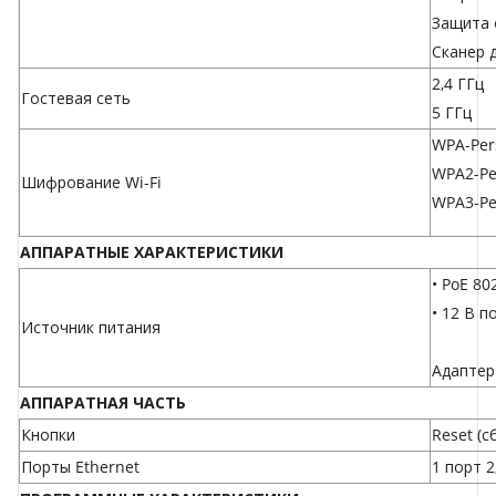
Защита 
Сканер 
2,4 ГГц
Гостевая сеть
5 ГГц
WPA-Per
WPA2-Pe
Шифрование Wi-Fi
WPA3-Pe
АППАРАТНЫЕ ХАРАКТЕРИСТИКИ
• PoE 80
• 12 В п
Источник питания
Адаптер
АППАРАТНАЯ ЧАСТЬ
Кнопки
Reset (с
Порты Ethernet
1 порт 