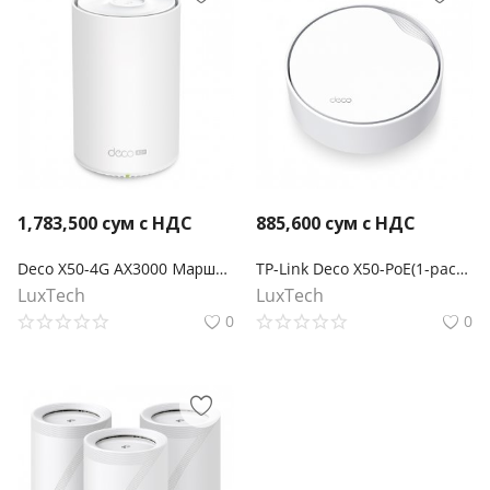
1,783,500
сум с НДС
885,600
сум с НДС
Deco X50-4G AX3000 Маршрутизатор Mesh-системы Wi-Fi 6 с 4G+ модемом
TP-Link Deco X50-PoE(1-pack) Mesh-модуль AX3000 с поддержкой PoE
LuxTech
LuxTech
0
0