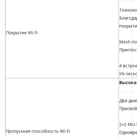
Техноло
Благода
покрыти
Покрытие Wi-Fi
Mesh по
Приспос
4 встро
Из неск
Высока
Два диа
Присвой
2×2 MU
Пропускная способность Wi-Fi
Одновре