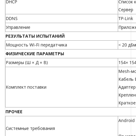
DHCP
Список 
Сервер
DDNS
TP-Link
Управление
Приложе
РЕЗУЛЬТАТЫ ИСПЫТАНИЙ
Мощность Wi-Fi передатчика
< 20 дБм
ФИЗИЧЕСКИЕ ПАРАМЕТРЫ
Размеры (Ш × Д × В)
154× 154
Mesh-мо
Кабель E
Комплект поставки
Адаптер 
Креплен
Краткое
ПРОЧЕЕ
Android 
Системные требования