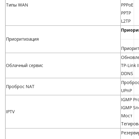
Типы WAN
PPPoE
PPTP
L2TP
Приори
Приоритизация
Приорит
Обновле
Облачный сервис
TP-Link 
DDNS
Проброс
Проброс NAT
UPnP
IGMP Pr
IGMP Sn
IPTV
Мост
Тегиров
Резерви