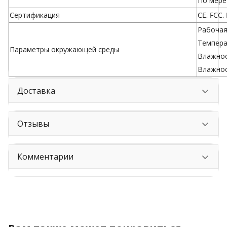
По мере
Сертификация
CE, FCC,
Рабочая 
Температ
Параметры окружающей среды
Влажнос
Влажнос
Доставка
Отзывы
Комментарии