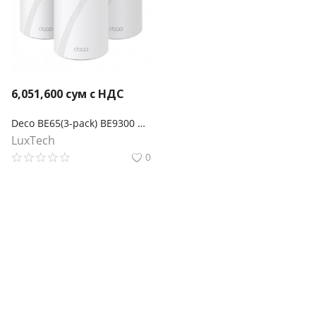
6,051,600
сум с НДС
Deco BE65(3-pack) BE9300 Трехдиапазонная Mesh-система Wi-Fi 7
LuxTech
0