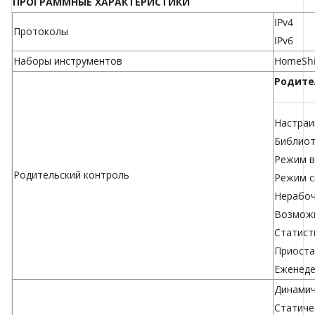
ПРОГРАММНЫЕ ХАРАКТЕРИСТИКИ
IPv4
Протоколы
IPv6
Наборы инструментов
HomeShi
Родите
Настраи
Библиот
Режим в
Родительский контроль
Режим с
Нерабоч
Возможн
Статист
Приоста
Еженеде
Динамич
Статиче