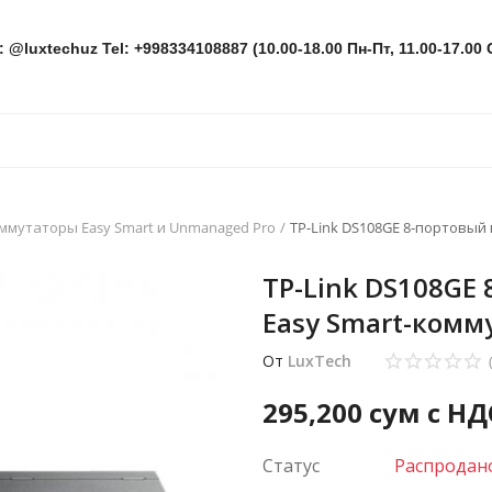
: @luxtechuz Tel: +998334108887 (10.00-18.00 Пн-Пт, 11.00-17.00 
ммутаторы Easy Smart и Unmanaged Pro
TP-Link DS108GE 8-портовый
TP-Link DS108GE
Easy Smart-комм
От
LuxTech
295,200
сум с НД
Статус
Распродан