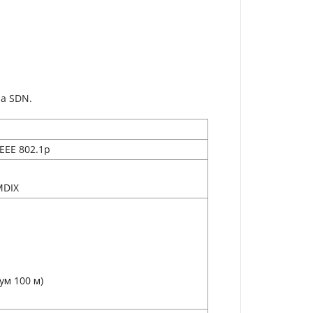
a SDN.
 IEEE 802.1p
MDIX
ум 100 м)