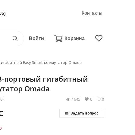
Контакты
Сб)
Войти
Корзина
 гигабитный Easy Smart-коммутатор Omada
 8-портовый гигабитный
утатор Omada
(0)
1645
0
0
С
Задать вопрос
о