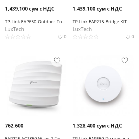
1,439,100
сум с НДС
1,439,100
сум с НДС
TP-Link EAP650-Outdoor Точка доступа Wi‑Fi AX3000 для улицы и помещений
TP-Link EAP215-Bridge KIT Беспроводной мост Omada
LuxTech
LuxTech
0
0
762,600
1,328,400
сум с НДС
EAP225 AC1350 Wave 2 Гигабитная двухдиапазонная потолочная точка доступа Wi-Fi
TP-Link EAP650 Потолочная точка доступа Wi‑Fi AX3000