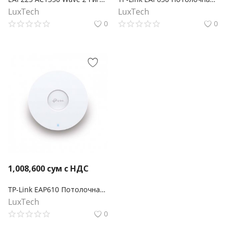
LuxTech
LuxTech
0
0
1,008,600
сум с НДС
TP-Link EAP610 Потолочная точка доступа Wi‑Fi AX1800
LuxTech
0