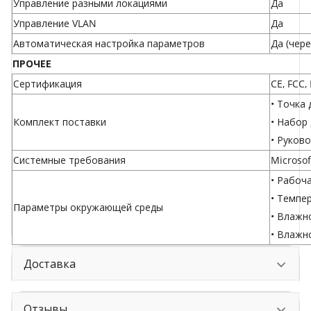
Управление разными локациями
Да
Управление VLAN
Да
Автоматическая настройка параметров
Да (чере
ПРОЧЕЕ
Сертификация
CE, FCC,
• Точка
Комплект поставки
• Набор
• Руков
Системные требования
Microsof
• Рабоча
• Темпер
Параметры окружающей среды
• Влажн
• Влажн
Доставка
Отзывы