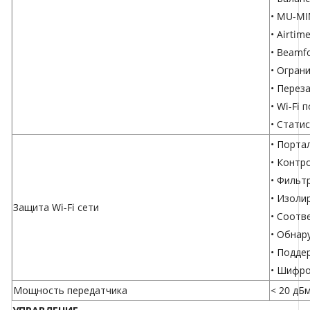
• MU-M
• Airtim
• Beamf
• Огран
• Перез
• Wi-Fi 
• Стати
• Порта
• Контр
• Фильт
• Изоли
Защита Wi-Fi сети
• Соотв
• Обнар
• Подде
• Шифро
Мощность передатчика
< 20 дБ