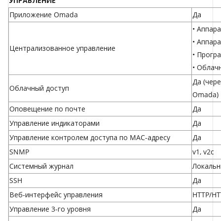
УПРАВЛЕНИЕ
Приложение Omada
Да
•
Аппара
•
Аппара
Централизованное управление
•
Прогр
•
Облач
Да (чер
Облачный доступ
Omada)
Оповещение по почте
Да
Управление индикаторами
Да
Управление контролем доступа по MAC-адресу
Да
SNMP
v1, v2c
Системный журнал
Локальн
SSH
Да
Веб-интерфейс управления
HTTP/HT
Управление 3-го уровня
Да