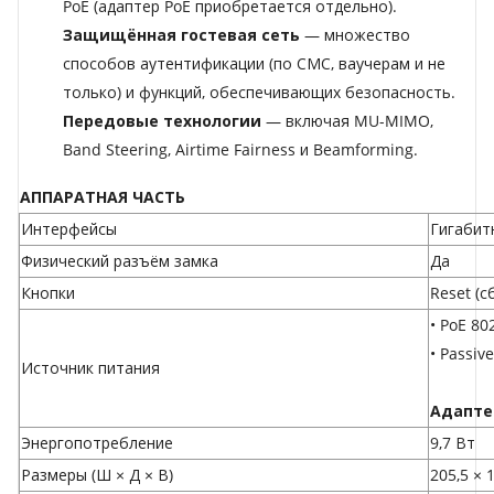
PoE (адаптер PoE приобретается отдельно).
Защищённая гостевая сеть
— множество
способов аутентификации (по СМС, ваучерам и не
только) и функций, обеспечивающих безопасность.
Передовые технологии
— включая MU-MIMO,
Band Steering, Airtime Fairness и Beamforming.
АППАРАТНАЯ ЧАСТЬ
Интерфейсы
Гигабитн
Физический разъём замка
Да
Кнопки
Reset (с
• PoE 80
• Passiv
Источник питания
Адапте
Энергопотребление
9,7 Вт
Размеры (Ш × Д × В)
205,5 × 