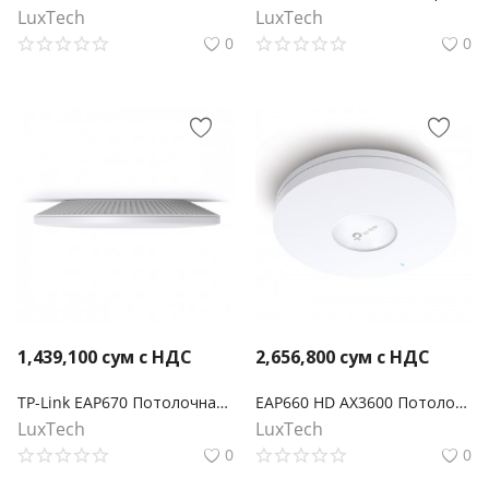
LuxTech
LuxTech
0
0
1,439,100
сум с НДС
2,656,800
сум с НДС
TP-Link EAP670 Потолочная точка доступа Wi‑Fi AX5400
EAP660 HD AX3600 Потолочная двухдиапазонная мультигигабитная точка доступа Wi-Fi
LuxTech
LuxTech
0
0