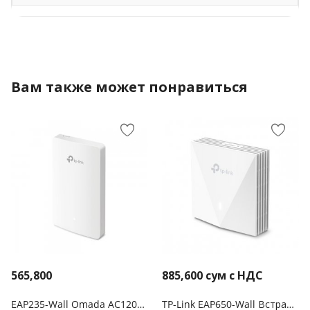
Вам также может понравиться
565,800
885,600
сум с НДС
EAP235-Wall Omada AC1200 Настенная гигабитная точка доступа Wi‑Fi с MU-MIMО
TP-Link EAP650-Wall Встраиваемая в стену точка доступа Wi‑Fi AX3000