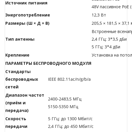
Источник питания
48V пассивное PoE (
Энергопотребление
12,3 Вт
Размеры (Ш × Д × В)
205,5 × 181,5 × 37,1
Встроенные всенап
Тип антенны
2,4 ГГц: 3*3,5 дБи
5 ГГц: 3*4 дБи
Крепление
Установка на потол
ПАРАМЕТРЫ БЕСПРОВОДНОГО МОДУЛЯ
Стандарты
беспроводных
IEEE 802.11ac/n/g/b/a
сетей
Диапазон частот
2400-2483,5 МГц
(приём и
5150-5350 МГц
передача)
Скороcть
5 ГГц: до 1300 Мбит/с
передачи
2,4 ГГц: до 450 Мбит/с