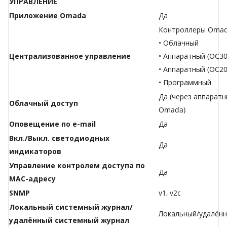
УПРАВЛЕНИЕ
Приложение Omada
Да
Контроллеры Omad
• Облачный
Централизованное управление
• Аппаратный (OC30
• Аппаратный (OC20
• Программный
Да (через аппарат
Облачный доступ
Omada)
Оповещение по e-mail
Да
Вкл./Выкл. светодиодных
Да
индикаторов
Управление контролем доступа по
Да
MAC-адресу
SNMP
v1, v2c
Локальный системный журнал/
Локальный/удалённ
удалённый системный журнал