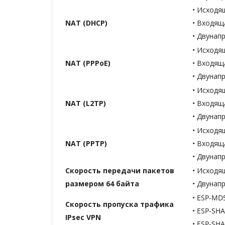
• Исходя
NAT (DHCP)
• Входящ
• Двунап
• Исходя
NAT (PPPoE)
• Входящ
• Двунап
• Исходя
NAT (L2TP)
• Входящ
• Двунап
• Исходя
NAT (PPTP)
• Входящ
• Двунап
Скорость передачи пакетов
• Исходя
размером 64 байта
• Двунапр
• ESP-MD
Скорость пропуска трафика
• ESP-SH
IPsec VPN
• ESP-SH