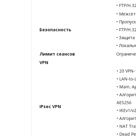
• FTP/H.3
• Межсет
• Пропус
Безопасность
• FTP/H.3
• Защита 
• Локаль
Лимит сеансов
Ограниче
VPN
• 20 VPN-
• LAN-to-
• Main, A
• Алгори
AES256
IPsec VPN
• IKEv1/v
• Алгори
• NAT Tra
• Dead Pe