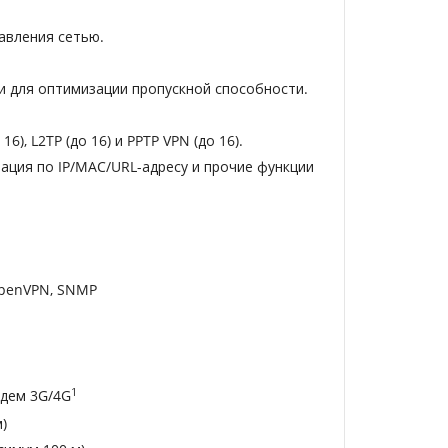
авления сетью.
ки для оптимизации пропускной способности.
 16), L2TP (до 16) и PPTP VPN (до 16).
рация по IP/MAC/URL-адресу и прочие функции
, OpenVPN, SNMP
1
одем 3G/4G
)