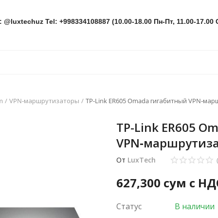
: @luxtechuz Tel: +998334108887 (10.00-18.00 Пн-Пт, 11.00-17.00 
m
VPN-маршрутизаторы
TP-Link ER605 Omada гигабитный VPN‑ма
TP-Link ER605 O
VPN‑маршрутиз
От
LuxTech
627,300
сум с НД
Статус
В наличии