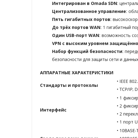
Интегрирован в Omada SDN
: центра
Централизованное управление
: обл
Пять гигабитных портов
: высокоско
До трёх портов WAN
: 1 гигабитный п
Один USB-порт WAN
: возможность со
VPN с высоким уровнем защищённ
Набор функций безопасности
: пере
безопасности для защиты сети и данных
АППАРАТНЫЕ ХАРАКТЕРИСТИКИ
• IEEE 802
Стандарты и протоколы
• TCP/IP, 
• 1 фикс
• 2 фикси
Интерфейс
• 2 пере
• 1 порт 
• 10BASE-