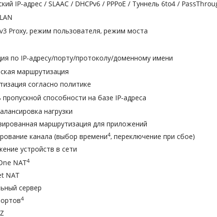
кий IP-адрес / SLAAC / DHCPv6 / PPPoE / Туннель 6to4 / PassThrou
VLAN
v3 Proxy, режим пользователя, режим моста
ия по IP-адресу/порту/протоколу/доменному имени
еская маршрутизация
тизация согласно политике
 пропускной способности на базе IP-адреса
балансировка нагрузки
зированная маршрутизация для приложений
4
ирование канала (выбор времени
, переключение при сбое)
жение устройств в сети
4
-One NAT
et NAT
льный сервер
4
портов
Z