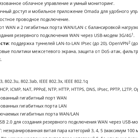
лизованное облачное управление и умный мониторинг.
ачный доступ и мобильное приложение Omada для удобного упр
ростное проводное подключение.
орт WAN и 2 гигабитных порта WAN/LAN с балансировкой нагруз
1
здания резервного подключения WAN через USB‑модем 3G/4G
.
2
ости
: поддержка туннелей LAN-to-LAN IPsec (до 20), OpenVPN
(до
довые политики межсетевого экрана, защита от DoS-атак, фильт
.
.3, 802.3u, 802.3ab, IEEE 802.3x, IEEE 802.1q
DHCP, ICMP, NAT, PPPoE, NTP, HTTP, HTTPS, DNS, IPsec, PPTP, L2TP
ированный гигабитный порт WAN
рованных гигабитных порта LAN
ключаемых гигабитных порта WAN/LAN
USB 2.0 для создания резервного подключения WAN через USB-м
T: неэкранированная витая пара категорий 3, 4, 5 (максимум 100 м