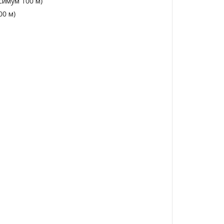
симум 100 м)
00 м)