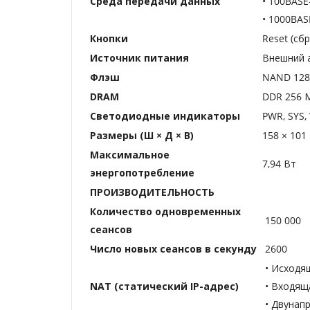
Среда передачи данных
• 100BASE
• 1000BAS
Кнопки
Reset (сб
Источник питания
Внешний а
Флэш
NAND 12
DRAM
DDR 256 
Светодиодные индикаторы
PWR, SYS, 
Размеры (Ш × Д × В)
158 × 101
Максимальное
7,94 Вт
энергопотребление
ПРОИЗВОДИТЕЛЬНОСТЬ
Количество одновременных
150 000
сеансов
Число новых сеансов в секунду
2600
• Исходя
NAT (статический IP-адрес)
• Входящ
• Двунап