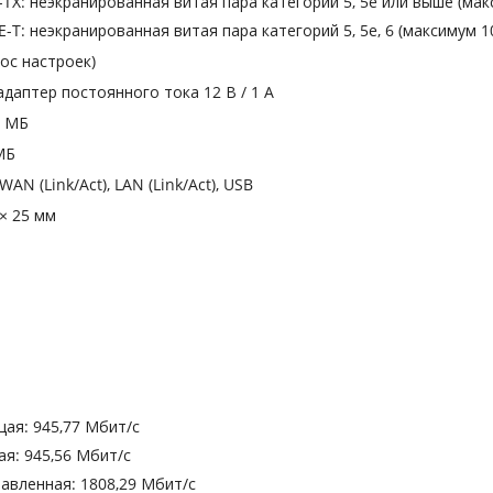
-TX: неэкранированная витая пара категорий 5, 5e или выше (мак
E-T: неэкранированная витая пара категорий 5, 5e, 6 (максимум 1
рос настроек)
даптер постоянного тока 12 В / 1 А
8 МБ
МБ
WAN (Link/Act), LAN (Link/Act), USB
 × 25 мм
щая: 945,77 Мбит/с
ая: 945,56 Мбит/с
равленная: 1808,29 Мбит/с