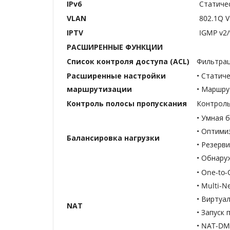
IPv6
Статичес
VLAN
802.1Q 
IPTV
IGMP v2/
РАСШИРЕННЫЕ ФУНКЦИИ
Список контроля доступа (ACL)
Фильтрац
Расширенные настройки
• Статич
маршрутизации
• Маршру
Контроль полосы пропускания
Контроль
• Умная 
• Оптими
Балансировка нагрузки
• Резерв
• Обнару
• One-to
• Multi-N
• Виртуа
NAT
• Запуск 
• NAT-DM