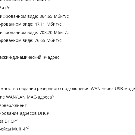
бит/с
шифрованном виде: 864,65 Мбит/с
фрованном виде: 47,11 Мбит/с
шифрованном виде: 703,20 Мбит/с
фрованном виде: 76,65 Мбит/с
еский/динамический IP-адрес
зжность создания резервного подключения WAN через USB-мод
3
ие WAN/LAN MAC-адреса
ервер/клиент
вирование адресов DHCP
2
net DHCP
2
ейсы Multi-IP