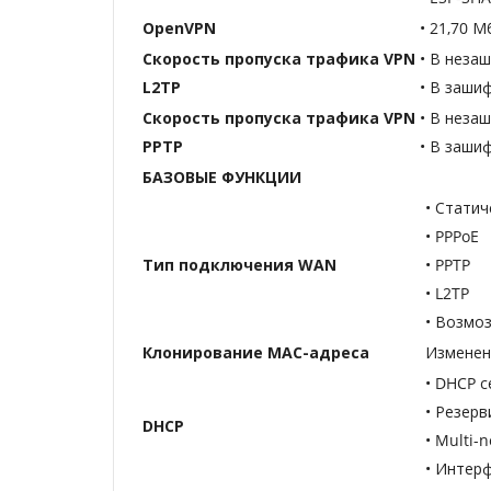
OpenVPN
• 21,70 М
Скорость пропуска трафика VPN
• В неза
L2TP
• В заши
Скорость пропуска трафика VPN
• В неза
PPTP
• В заши
БАЗОВЫЕ ФУНКЦИИ
• Статич
• PPPoE
Тип подключения WAN
• PPTP
• L2TP
• Возмо
Клонирование MAC-адреса
Изменен
• DHCP с
• Резер
DHCP
• Multi-
• Интерф