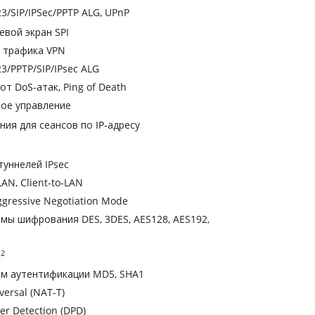
23/SIP/IPSec/PPTP ALG, UPnP
евой экран SPI
к трафика VPN
23/PPTP/SIP/IPsec ALG
от DoS-атак, Ping of Death
ное управление
ния для сеансов по IP-адресу
туннелей IPsec
LAN, Client-to-LAN
ggressive Negotiation Mode
тмы шифрования DES, 3DES, AES128, AES192,
2
2
тм аутентификации MD5, SHA1
versal (NAT-T)
er Detection (DPD)