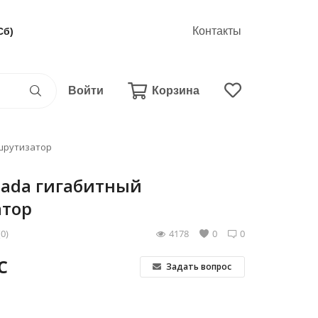
Контакты
Сб)
Войти
Корзина
ршрутизатор
mada гигабитный
атор
(0)
4178
0
0
С
Задать вопрос