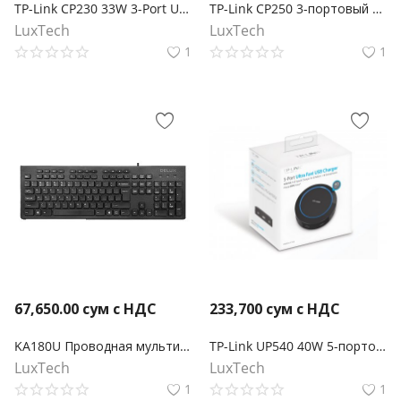
TP-Link CP230 33W 3-Port USB автомобильное зарядное устройство
TP-Link CP250 3-портовый адаптер питания для прикуривателя с 2-портовым USB-зарядным устройством
LuxTech
LuxTech
1
1
67,650.00
сум с НДС
233,700
сум с НДС
KA180U Проводная мультимедийная клавиатура
TP-Link UP540 40W 5-портовая USB Зарядка
LuxTech
LuxTech
1
1