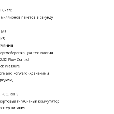
 Гбит/с
4 миллионов пакетов в секунду
5 МБ
 КБ
ЕЧЕНИЯ
ергосберегающая технология
2.3X Flow Control
ck Pressure
ore and Forward (Хранение и
редача)
, FCC, RoHS
портовый гигабитный коммутатор
аптер питания