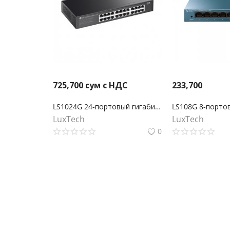
725,700
сум с НДС
233,700
LS1024G 24-портовый гигабитный настольный/стоечный коммутатор
LuxTech
LuxTech
0