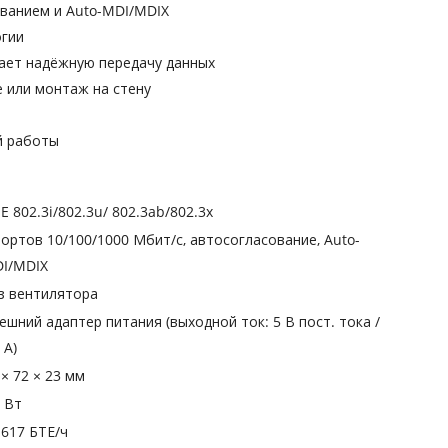
ованием и Auto-MDI/MDIX
огии
вает надёжную передачу данных
е или монтаж на стену
й работы
EE 802.3i/802.3u/ 802.3ab/802.3x
портов 10/100/1000 Мбит/с, автосогласование, Auto-
I/MDIX
з вентилятора
ешний адаптер питания (выходной ток: 5 В пост. тока /
 A)
 × 72 × 23 мм
7 Вт
.617 БТЕ/ч