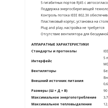
5 гигабитных портов RJ45 с автосоглас
Поддержка энергосберегающей технол
Контроль потока IEEE 802.3X обеспечи
Пластиковый корпус, установка на стол
Plug and play, настройка не требуется
Отсутствие вентилятора для бесшумно
АППАРАТНЫЕ ХАРАКТЕРИСТИКИ
Стандарты и протоколы
IE
5 
Интерфейс
MD
Вентиляторы
Бе
Вн
Внешний источник питания
0,6
Размеры (Ш × Д × В)
90
Максимальное энергопотребление
3,
Максимальное тепловыделение
12