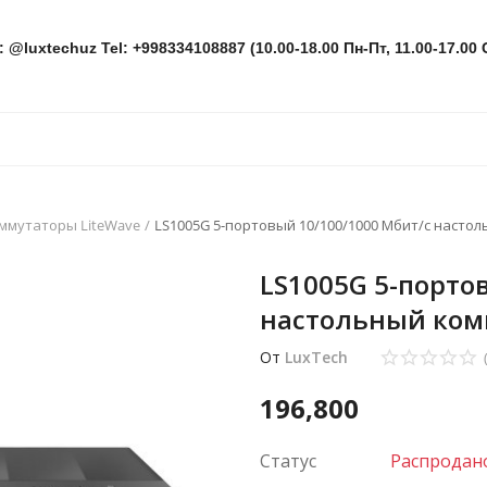
: @luxtechuz Tel: +998334108887 (10.00-18.00 Пн-Пт, 11.00-17.00 
ммутаторы LiteWave
LS1005G 5-портовый 10/100/1000 Мбит/с насто
LS1005G 5-порто
настольный ком
От
LuxTech
196,800
Статус
Распродан