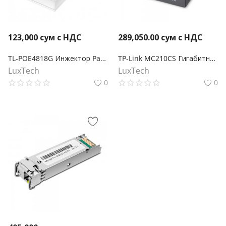
123,000
сум с НДС
289,050.00
сум с НДС
TL-POE4818G Инжектор Passive PoE 48В
TP-Link MC210CS Гигабитный Ethernet медиаконвертер
LuxTech
LuxTech
0
0