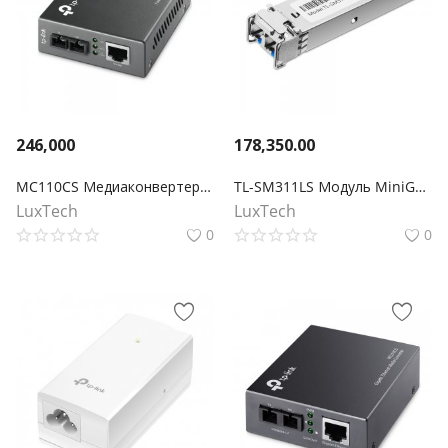
246,000
178,350.00
MC110CS Медиаконвертер Fast Ethernet
TL-SM311LS Модуль MiniGBIC
LuxTech
LuxTech
0
0