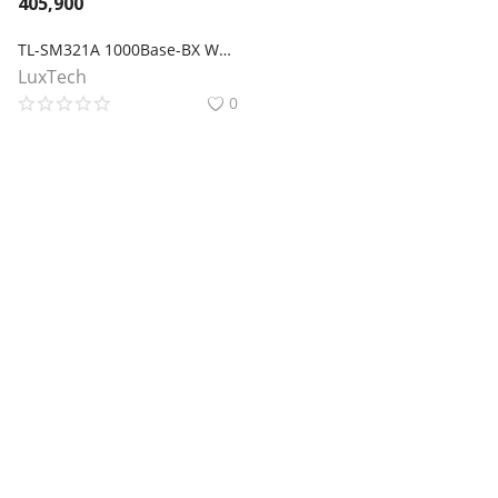
405,900
TL-SM321A 1000Base-BX WDM двунаправленный SFP‑модуль
LuxTech
0