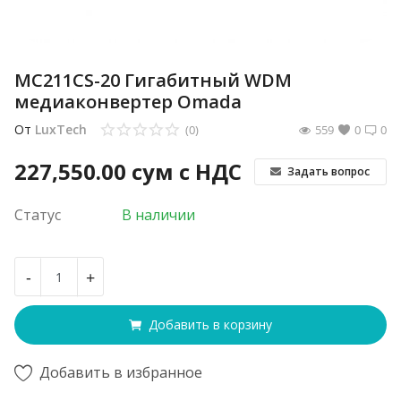
MC211CS-20 Гигабитный WDM
медиаконвертер Omada
От
LuxTech
(0)
559
0
0
227,550.00
сум с НДС
Задать вопрос
Статус
В наличии
-
+
Добавить в корзину
Добавить в избранное