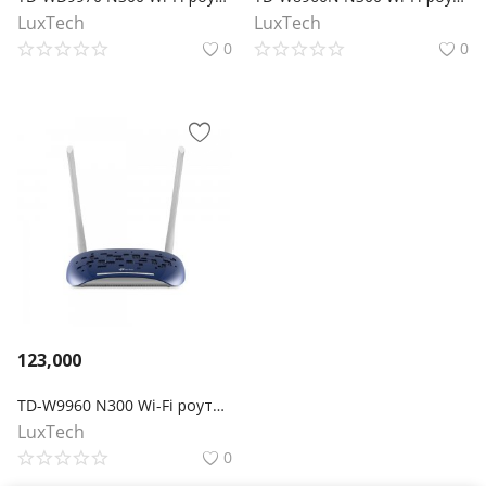
LuxTech
LuxTech
0
0
123,000
TD-W9960 N300 Wi-Fi роутер с модемом VDSL/ADSL
LuxTech
0