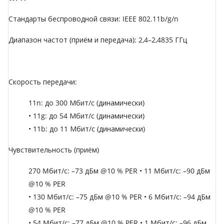
Стандарты беспроводной связи: IEEE 802.11b/g/n
Диапазон частот (приём и передача): 2,4–2,4835 ГГц
Скорость передачи:
11n: до 300 Мбит/с (динамически)
• 11g: до 54 Мбит/с (динамически)
• 11b: до 11 Мбит/с (динамически)
Чувствительность (приём)
270 Mбит/с: –73 дБм @10 % PER • 11 Mбит/с: –90 дБм
@10 % PER
• 130 Mбит/с: –75 дБм @10 % PER • 6 Mбит/с: –94 дБм
@10 % PER
• 54 Mбит/с: –77 дБм @10 % PER • 1 Mбит/с: –96 дБм