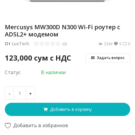
Mercusys MW300D N300 Wi-Fi роутер с
ADSL2+ модемом
От
LuxTech
(0)
2334
0
0
123,000
сум с НДС
Задать вопрос
Статус
В наличии
-
+
Добавить в корзину
Добавить в избранное