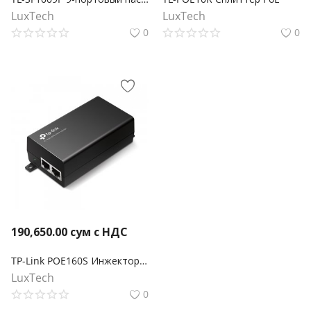
LuxTech
LuxTech
0
0
190,650.00
сум с НДС
TP-Link POE160S Инжектор PoE+
LuxTech
0