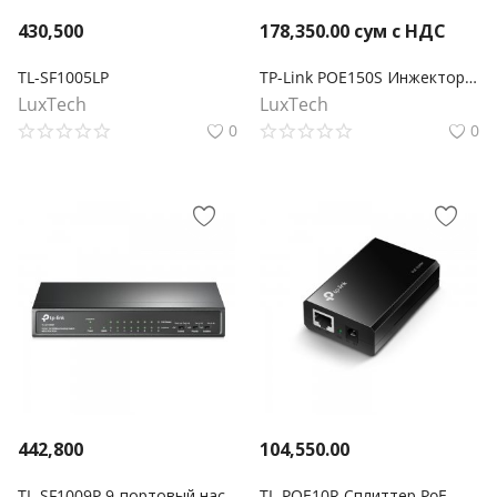
430,500
178,350.00
сум с НДС
TL-SF1005LP
TP-Link POE150S Инжектор PoE
LuxTech
LuxTech
0
0
442,800
104,550.00
TL-SF1009P 9-портовый настольный 10/100 Мбит/с коммутатор с 8 портами PoE+
TL-POE10R Сплиттер PoE