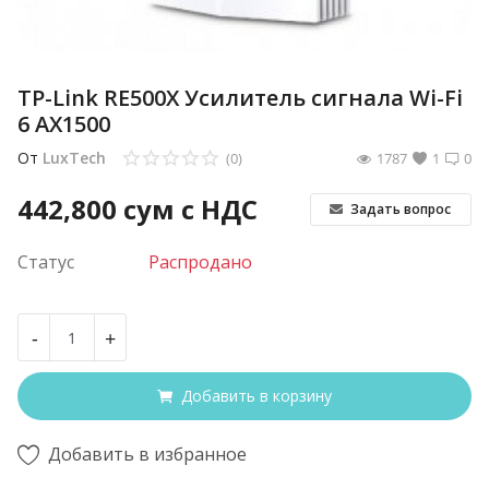
TP-Link RE500X Усилитель сигнала Wi-Fi
6 AX1500
От
LuxTech
(0)
1787
1
0
442,800
сум с НДС
Задать вопрос
Статус
Распродано
-
+
Добавить в корзину
Добавить в избранное