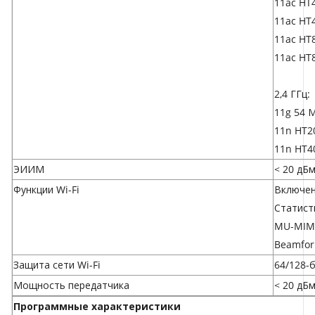
11ac HT
11ac HT
11ac HT
11ac HT
2,4 ГГц:
11g 54 
11n HT2
11n HT4
ЭИИМ
< 20 дБм
Функции Wi-Fi
Включен
Статист
MU-MI
Beamfor
Защита сети Wi-Fi
64/128-
Мощность передатчика
< 20 дБм
Программные характеристики