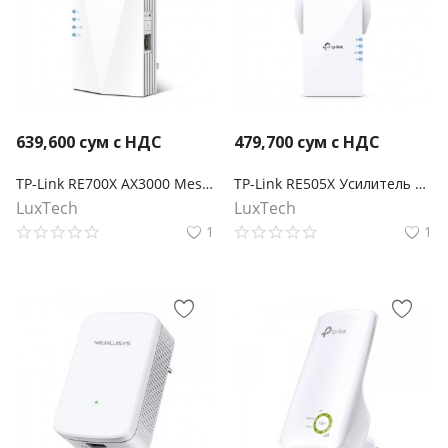
639,600
сум с НДС
479,700
сум с НДС
TP-Link RE700X AX3000 Mesh Усилитель беспроводного сигнала Wi-Fi 6
TP-Link RE505X Усилитель сигнала Wi‑Fi AX1500 с поддержкой Mesh
LuxTech
LuxTech
1
1