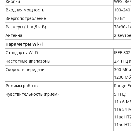
Кнопки
WPS, Res
Входная мощность
100–240 
Энергопотребление
10 Вт
Размеры (Ш × Д × В)
78x36x1
Антенна
2 внутр
Параметры Wi-Fi
Стандарты Wi-Fi
IEEE 802
Частотные диапазоны
2,4 ГГц 
Скороcть передачи
300 Мбит
1200 Мб
Режимы работы
Range Ex
Чувствительность (приём)
5 ГГц:
11a 6 Мб
11a 54 
11ac HT
11ac HT