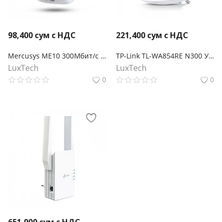
98,400
сум с НДС
221,400
сум с НДС
Mercusys ME10 300Мбит/с Усилитель беспроводного сигнала Wi-Fi
TP-Link TL-WA854RE N300 Усилитель Wi-Fi сигнала
LuxTech
LuxTech
0
0