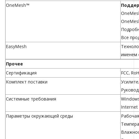
OneMesh™
Поддер
OneMesh
OneMesh
Подроб
Все про
EasyMesh
Техноло
именем 
Прочее
Сертификация
FCC, Ro
Комплект поставки
Усилите
Руковод
Системные требования
Windows 
Internet
Параметры окружающей среды
Рабочая 
Температ
Влажнос