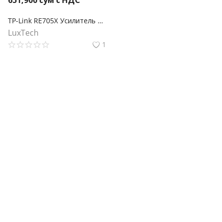
651,900
сум с НДС
TP-Link RE705X Усилитель Wi‑Fi сигнала AX3000 с поддержкой Mesh
LuxTech
1