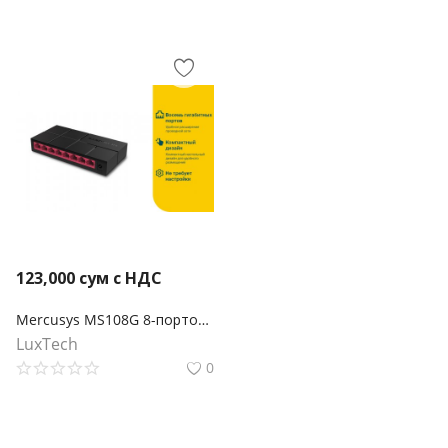
123,000
сум с НДС
Mercusys MS108G 8-портовый гигабитный настольный коммутатор
LuxTech
0