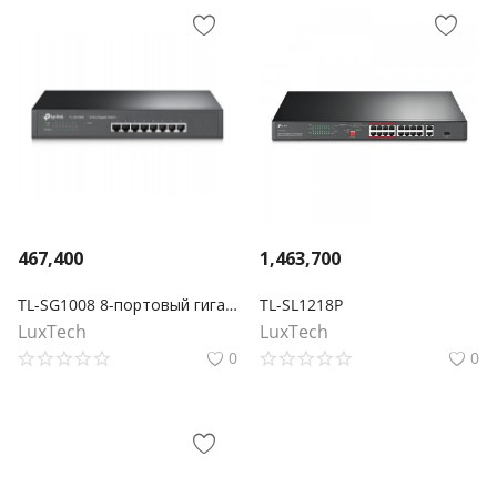
467,400
1,463,700
TL-SG1008 8-портовый гигабитный настольный/монтируемый в стойку коммутатор
TL-SL1218P
LuxTech
LuxTech
0
0