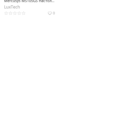
Mercusys MS105GS Настольный коммутатор с 5 гигабитными портами
LuxTech
0