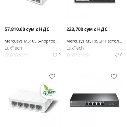
57,810.00
сум с НДС
233,700
сум с НДС
Mercusys MS105 5-портовый настольный коммутатор
Mercusys MS105GP Настольный коммутатор с 5 гигабитными портами (4 порта PoE+)
LuxTech
LuxTech
0
0