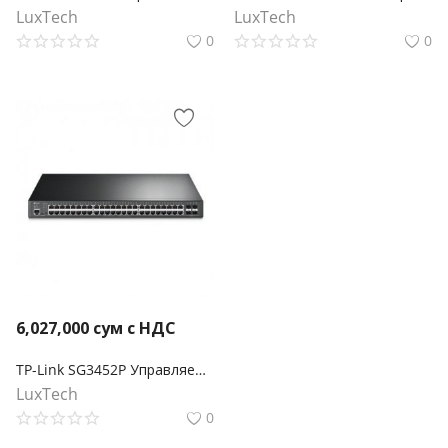
LuxTech
LuxTech
0
0
6,027,000
сум с НДС
TP-Link SG3452P Управляемый коммутатор Smart линейки Omada уровня 2+ с 48 гигабитными портами PoE+ и 4 портами SFP
LuxTech
0