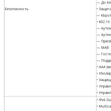
— До 64
Безопасность
• Защит
— kbps/r
• 802.1X
— Аутен
— Аутен
— Присв
— MAB
— Госте
— Подде
• AAA (
• Изоли
• Защищ
• Управ
• Управ
• IPv6 Du
• Multic