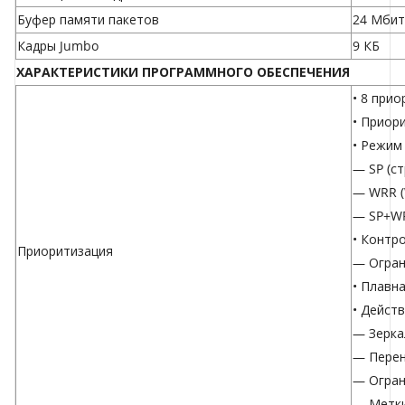
Буфер памяти пакетов
24 Мбит
Кадры Jumbo
9 КБ
ХАРАКТЕРИСТИКИ ПРОГРАММНОГО ОБЕСПЕЧЕНИЯ
• 8 при
• Приор
• Режим
— SP (с
— WRR (
— SP+W
• Контр
Приоритизация
— Огран
• Плавн
• Дейст
— Зерка
— Перен
— Огран
— Метки