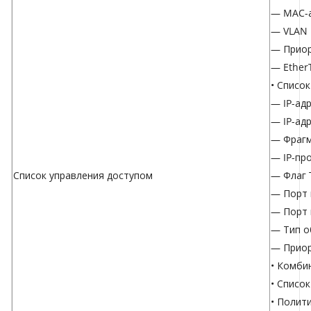
— MAC-а
— VLAN 
— Приор
— Ether
• Список
— IP-ад
— IP-ад
— Фраг
— IP-пр
Список управления доступом
— Флаг 
— Порт 
— Порт 
— Тип о
— Приор
• Комби
• Список
• Полит