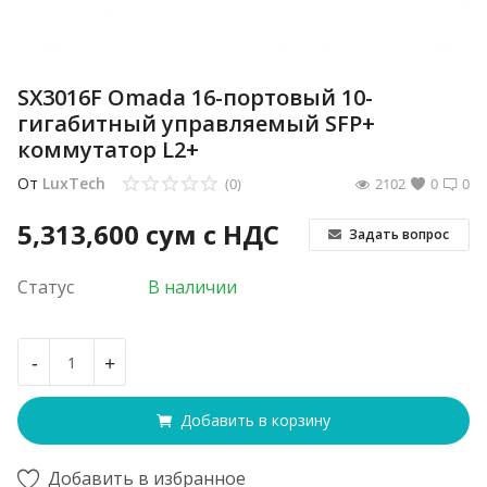
SX3016F Omada 16-портовый 10-
гигабитный управляемый SFP+
коммутатор L2+
От
LuxTech
(0)
2102
0
0
5,313,600
сум с НДС
Задать вопрос
Статус
В наличии
-
+
Добавить в корзину
Добавить в избранное