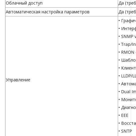
Облачный доступ
Да (тре
Автоматическая настройка параметров
Да (тре
• Графи
• Интерф
• SNMP v
• Trap/I
• RMON (1
• Шабл
• Клиен
• LLDP/
Управление
• Автом
• Dual I
• Монит
• Диагн
• EEE
• Восст
• SNTP