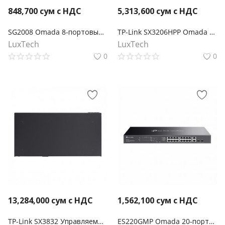
848,700
сум с НДС
5,313,600
сум с НДС
SG2008 Omada 8-портовый гигабитный коммутатор Smart
TP-Link SX3206HPP Omada управляемый РоЕ-коммутатор уровня L2+ c 4 портами PoE++ 10 Гбит/с и 2 портами SFP+
LuxTech
LuxTech
0
0
13,284,000
сум с НДС
1,562,100
сум с НДС
TP-Link SX3832 Управляемый коммутатор Omada 24-портовый 10GBASE-T L2+ с 8 слотами 10GE SFP+
ES220GMP Omada 20-портовый гигабитный Easy Managed коммутатор с 16 портами PoE+