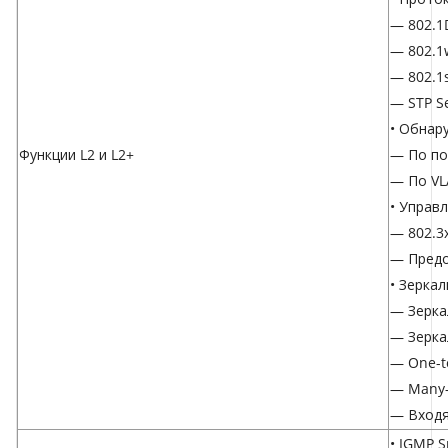
— 802.1
— 802.1
— 802.1
— STP Se
• Обнар
Функции L2 и L2+
— По по
— По V
• Управ
— 802.3
— Предо
• Зерка
— Зерка
— Зерка
— One-t
— Many-
— Входя
• IGMP 