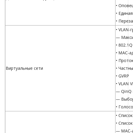
• Опове
• Едина
• Перез
• VLAN-
— Макси
• 802.1Q
• MAC-а
• Проток
Виртуальные сети
• Частн
• GVRP
• VLAN V
— QinQ 
— Выбо
• Голос
• Списо
• Списо
— MAC-а