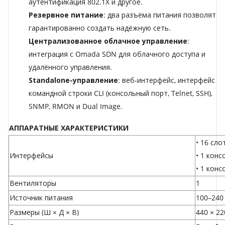
аутентификация 802.1X и другое.
Резервное питание
: два разъёма питания позволят
гарантированно создать надёжную сеть.
Централизованное облачное управление
:
интеграция с Omada SDN для облачного доступа и
удалённого управления.
Standalone-управление
: веб‑интерфейс, интерфейс
командной строки CLI (консольный порт, Telnet, SSH),
SNMP, RMON и Dual Image.
АППАРАТНЫЕ ХАРАКТЕРИСТИКИ
• 16 сло
Интерфейсы
• 1 конс
• 1 кон
Вентиляторы
1
Источник питания
100–240
Размеры (Ш × Д × В)
440 × 22