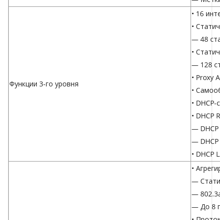
• 16 инт
• Стати
— 48 ст
• Стати
— 128 с
• Proxy 
Функции 3-го уровня
• Самоо
• DHCP-
• DHCP R
— DHCP I
— DHCP 
• DHCP L
• Агрег
— Стати
— 802.3
— До 8 г
• Прото