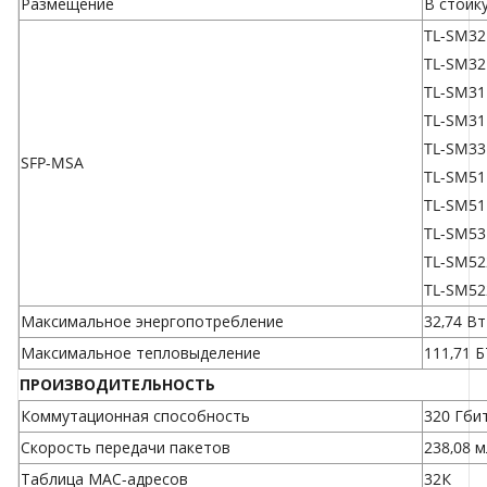
Размещение
В стойк
TL-SM32
TL-SM32
TL-SM31
TL-SM3
TL-SM33
SFP-MSA
TL-SM51
TL-SM51
TL-SM53
TL-SM52
TL-SM52
Максимальное энергопотребление
32,74 Вт
Максимальное тепловыделение
111,71 Б
ПРОИЗВОДИТЕЛЬНОСТЬ
Коммутационная способность
320 Гби
Скорость передачи пакетов
238,08 м
Таблица МАС-адресов
32К