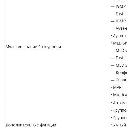
— IGMP 
— Fast L
— IGMP 
— Аутен
• Аутен
• MLD S
Мультивещание 2-го уровня
— MLD v
— Fast L
— MLD S
— Конфи
— Огран
• MVR
• Multi
• Автом
• Групп
• Групп
Дополнительные функции
• Умный