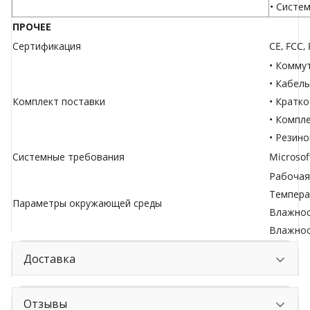
• Систе
ПРОЧЕЕ
Сертификация
CE, FCC,
• Комму
• Кабель
Комплект поставки
• Кратк
• Компл
• Резин
Системные требования
Microsof
Рабочая 
Температ
Параметры окружающей среды
Влажнос
Влажнос
Доставка
Отзывы