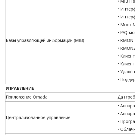
• MIB II 
• Интер
• Интерф
• Мост M
• P/Q-мо
Базы управляющей информации (MIB)
• RMON 
• RMON2
• Клиент
• Клиен
• Удалён
• Подде
УПРАВЛЕНИЕ
Приложение Omada
Да (тре
•
Аппара
•
Аппара
Централизованное управление
•
Прогр
•
Облач