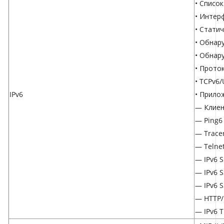
• Список
• Интер
• Стати
• Обнар
• Обнар
• Прото
• TCPv6
IPv6
• Прило
— Клиен
— Ping6
— Trace
— Telnet
— IPv6 
— IPv6 
— IPv6 S
— HTTP/
— IPv6 