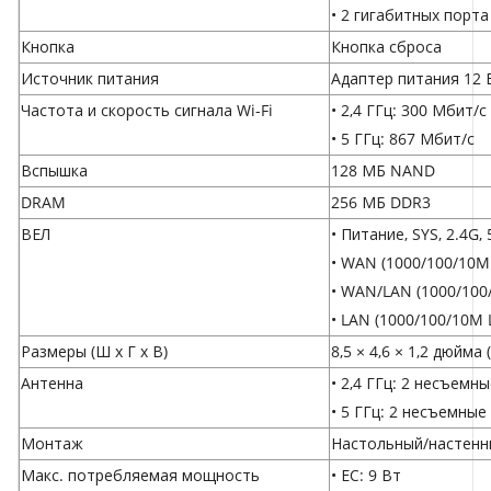
• 2 гигабитных порта
Кнопка
Кнопка сброса
Источник питания
Адаптер питания 12 
Частота и скорость сигнала Wi-Fi
• 2,4 ГГц: 300 Мбит/с
• 5 ГГц: 867 Мбит/с
Вспышка
128 МБ NAND
DRAM
256 МБ DDR3
ВЕЛ
• Питание, SYS, 2.4G,
• WAN (1000/100/10M 
• WAN/LAN (1000/100/
• LAN (1000/100/10M L
Размеры (Ш x Г x В)
8,5 × 4,6 × 1,2 дюйма 
Антенна
• 2,4 ГГц: 2 несъемн
• 5 ГГц: 2 несъемные
Монтаж
Настольный/настенн
Макс. потребляемая мощность
• ЕС: 9 Вт