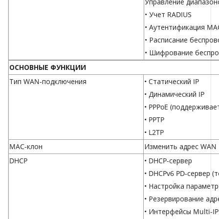
Управление диапазон
• Учет RADIUS
• Аутентификация MA
• Расписание беспро
• Шифрование беспро
ОСНОВНЫЕ ФУНКЦИИ
Тип WAN-подключения
• Статический IP
• Динамический IP
• PPPoE (поддержива
• PPTP
• L2TP
MAC-клон
Изменить адрес WAN
DHCP
• DHCP-сервер
• DHCPv6 PD-сервер (
• Настройка парамет
• Резервирование ад
• Интерфейсы Multi-IP