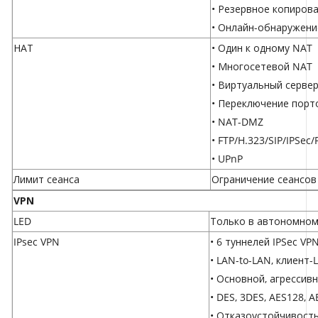
• Резервное копирова
• Онлайн-обнаружени
НАТ
• Один к одному NAT
• Многосетевой NAT
• Виртуальный серве
• Переключение порт
• NAT-DMZ
• FTP/H.323/SIP/IPSec
• UPnP
Лимит сеанса
Ограничение сеансов 
VPN
LED
Только в автономно
IPsec VPN
• 6 туннелей IPSec VP
• LAN-to-LAN, клиент-
• Основной, агрессив
• DES, 3DES, AES128,
• Отказоустойчивост