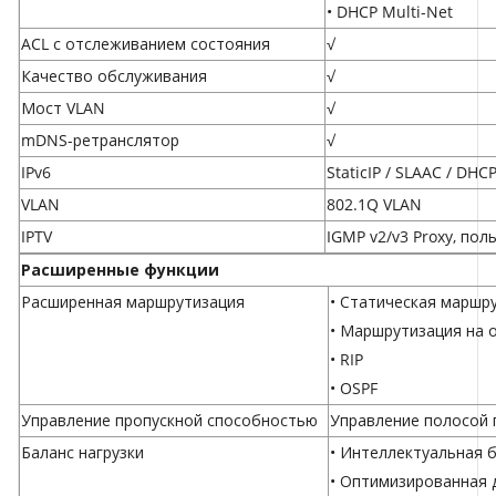
• DHCP Multi-Net
ACL с отслеживанием состояния
√
Качество обслуживания
√
Мост VLAN
√
mDNS-ретранслятор
√
IPv6
StaticIP / SLAAC / DH
VLAN
802.1Q VLAN
IPTV
IGMP v2/v3 Proxy, по
Расширенные функции
Расширенная маршрутизация
• Статическая маршр
• Маршрутизация на 
• RIP
• OSPF
Управление пропускной способностью
Управление полосой п
Баланс нагрузки
• Интеллектуальная 
• Оптимизированная 