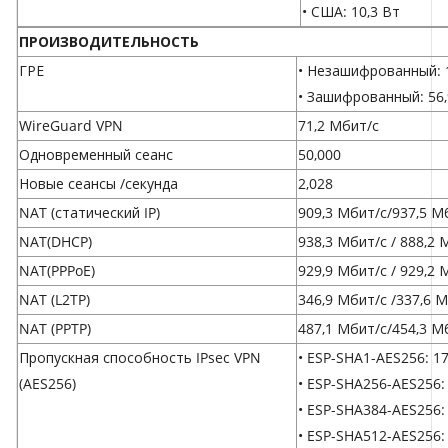
• США: 10,3 Вт
ПРОИЗВОДИТЕЛЬНОСТЬ
ГРЕ
• Незашифрованный: 
• Зашифрованный: 56
WireGuard VPN
71,2 Мбит/с
Одновременный сеанс
50,000
Новые сеансы /секунда
2,028
NAT (статический IP)
909,3 Мбит/с/937,5 М
NAT(DHCP)
938,3 Мбит/с / 888,2 
NAT(PPPoE)
929,9 Мбит/с / 929,2 
NAT (L2TP)
346,9 Мбит/с /337,6 
NAT (PPTP)
487,1 Мбит/с/454,3 М
Пропускная способность IPsec VPN
• ESP-SHA1-AES256: 1
(AES256)
• ESP-SHA256-AES256:
• ESP-SHA384-AES256:
• ESP-SHA512-AES256: