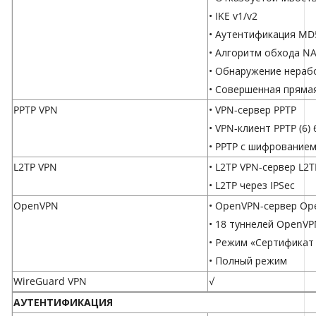
• IKE v1/v2
• Аутентификация MD5
• Алгоритм обхода NA
• Обнаружение нераб
• Совершенная прямая
PPTP VPN
• VPN-сервер PPTP
• VPN-клиент PPTP (6)
• PPTP с шифрование
L2TP VPN
• L2TP VPN-сервер L2T
• L2TP через IPSec
OpenVPN
• OpenVPN-сервер Ope
• 18 туннелей OpenV
• Режим «Сертификат 
• Полный режим
WireGuard VPN
√
АУТЕНТИФИКАЦИЯ