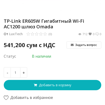
TP-Link ER605W Гигабитный Wi-Fi
AC1200 шлюз Omada
От
LuxTech
(0)
712
0
0
541,200
сум с НДС
Задать вопрос
Статус
В наличии
-
+
Добавить в корзину
Добавить в избранное