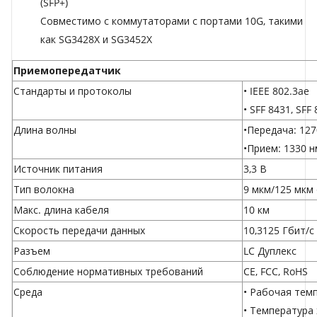
(SFP+)
Совместимо с коммутаторами с портами 10G, такими
как SG3428X и SG3452X
Приемопередатчик
Стандарты и протоколы
• IEEE 802.3ae
• SFF 8431, SFF
Длина волны
•Передача: 127
•Прием: 1330 н
Источник питания
3,3 В
Тип волокна
9 мкм/125 мкм
Макс. длина кабеля
10 км
Скорость передачи данных
10,3125 Гбит/с
Разъем
LC Дуплекс
Соблюдение нормативных требований
CE, FCC, RoHS
Среда
• Рабочая темп
• Температура х