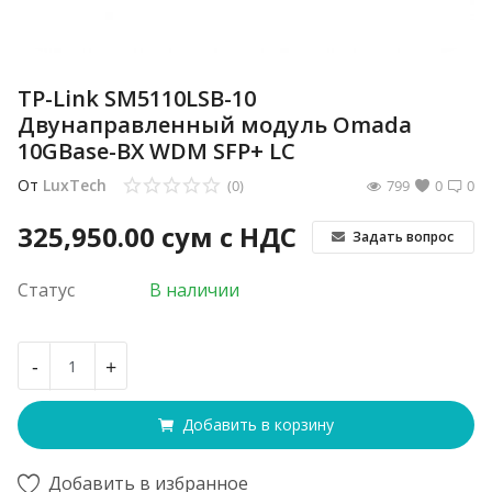
TP-Link SM5110LSB-10
Двунаправленный модуль Omada
10GBase-BX WDM SFP+ LC
От
LuxTech
(0)
799
0
0
325,950.00
сум с НДС
Задать вопрос
Статус
В наличии
-
+
Добавить в корзину
Добавить в избранное