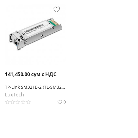
141,450.00
сум с НДС
TP-Link SM321B-2 (TL-SM321B-2) Двунаправленный SFP‑модуль WDM 1000Base-BX
LuxTech
0