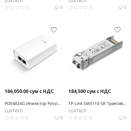
LuxTech
LuxTech
0
0
166,050.00
сум с НДС
184,500
сум с НДС
POE4824G Инжектор Passive PoE 48 В
TP-Link SM5110-SR Трансивер 10GBase-SR SFP+ LC
LuxTech
LuxTech
0
0