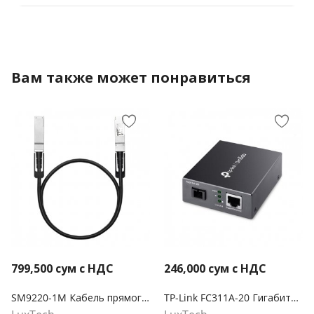
Вам также может понравиться
799,500
сум с НДС
246,000
сум с НДС
SM9220-1M Кабель прямого подключения Omada QSFP28 длиной 1 метр 100G
TP-Link FC311A-20 Гигабитный медиаконвертер WDM Omada