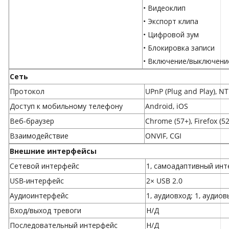
• Видеоклип
• Экспорт клипа
• Цифровой зум
• Блокировка записи
• Включение/выключени
Сеть
Протокол
UPnP (Plug and Play), N
Доступ к мобильному телефону
Android, iOS
Веб-браузер
Chrome (57+), Firefox (52
Взаимодействие
ONVIF, CGI
Внешние интерфейсы
Сетевой интерфейс
1, самоадаптивный инте
USB-интерфейс
2× USB 2.0
Аудиоинтерфейс
1, аудиовход; 1, аудио
Вход/выход тревоги
Н/Д
Последовательный интерфейс
Н/Д