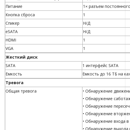
Питание
1× разъем постоянного
Кнопка сброса
1
Спикер
Н/Д
eSATA
Н/Д
HDMI
1
VGA
1
Жесткий диск
SATA
1 интерфейс SATA
Емкость
Емкость до 16 ТБ на к
Тревога
Общая тревога
• Обнаружение движен
• Обнаружение сабота
• Обнаружение пересеч
• Обнаружение вторже
• Обнаружение входа в
• Обнаружение выхода 