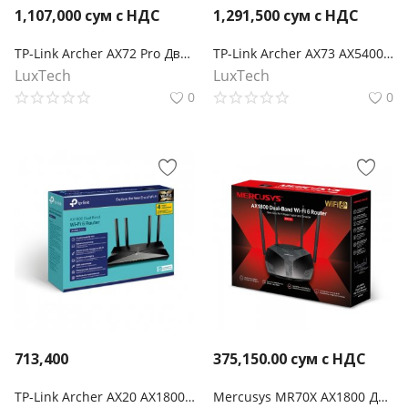
1,107,000
сум с НДС
1,291,500
сум с НДС
TP-Link Archer AX72 Pro Двухдиапазонный гигабитный маршрутизатор Wi-Fi 6 AX5400
TP-Link Archer AX73 AX5400 Двухдиапазонный гигабитный Wi‑Fi 6 роутер
LuxTech
LuxTech
0
0
713,400
375,150.00
сум с НДС
TP-Link Archer AX20 AX1800 Двухдиапазонный Wi‑Fi 6 роутер
Mercusys MR70X AX1800 Двухдиапазонный гигабитный беспроводной маршрутизатор Wi-Fi 6