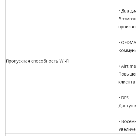
• Два д
Возможн
произво
• OFDM
Коммуни
Пропускная способность Wi-Fi
• Airtim
Повышен
клиента
• DFS
Доступ 
• Восем
Увеличе