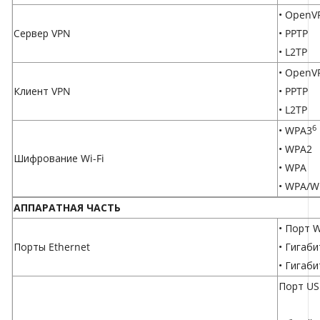
• OpenV
Сервер VPN
• PPTP
• L2TP
• OpenV
Клиент VPN
• PPTP
• L2TP
6
• WPA3
• WPA2
Шифрование Wi-Fi
• WPA
• WPA/WP
АППАРАТНАЯ ЧАСТЬ
• Порт 
Порты Ethernet
• Гигаб
• Гигаби
Порт US