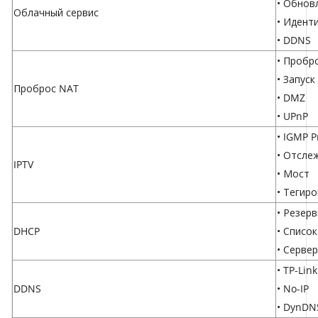
• Обнов
Облачный сервис
• Иденти
• DDNS
• Пробр
• Запуск
Проброс NAT
• DMZ
• UPnP
• IGMP P
• Отсле
IPTV
• Мост
• Тегир
• Резер
DHCP
• Списо
• Сервер
• TP-Link
DDNS
• No-IP
• DynDN