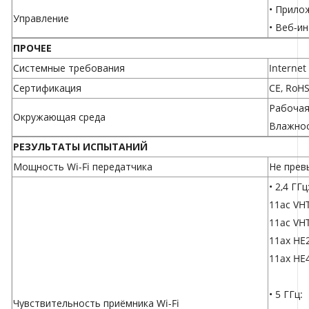
• Прило
Управление
• Веб-и
ПРОЧЕЕ
Системные требования
Internet
Сертификация
CE, RoHS,
Рабочая 
Окружающая среда
Влажнос
РЕЗУЛЬТАТЫ ИСПЫТАНИЙ
Мощность Wi-Fi передатчика
Не прев
• 2,4 ГГц
11ac VH
11ac VH
11ax HE
11ax HE
• 5 ГГц:
Чувствительность приёмника Wi-Fi