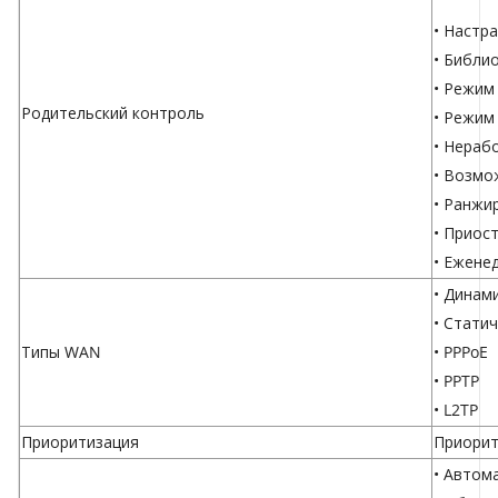
• Настр
• Библи
• Режим
Родительский контроль
• Режим
• Нераб
• Возмо
• Ранжи
• Приос
• Ежене
• Динам
• Статич
Типы WAN
• PPPoE
• PPTP
• L2TP
Приоритизация
Приорит
• Автом