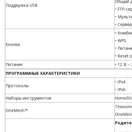
Общий д
Поддержка USB
• FTP-се
• Мульт
• Серве
• Комби
• WPS
Кнопки
• Питани
• Reset 
Питание
• 12 В ⎓ 
ПРОГРАММНЫЕ ХАРАКТЕРИСТИКИ
• IPv4
Протоколы
• IPv6
Наборы инструментов
HomeShi
Техноло
OneMesh™
OneMes
Родите