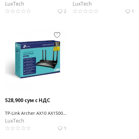
LuxTech
LuxTech
2
1
528,900
сум с НДС
TP-Link Archer AX10 AX1500 Wi‑Fi 6 роутер
LuxTech
1