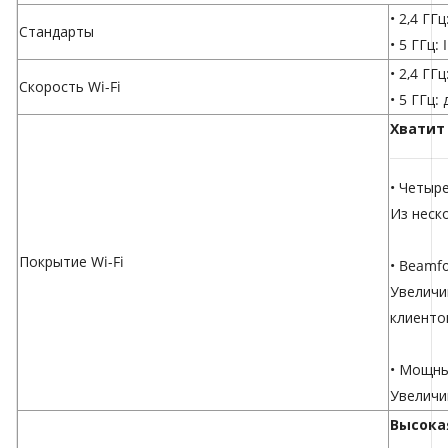
• 2,4 ГГ
Стандарты
• 5 ГГц:
• 2,4 ГГ
Скорость Wi-Fi
• 5 ГГц:
Хватит
• Четыр
Из неск
Покрытие Wi-Fi
• Beamf
Увеличи
клиенто
• Мощны
Увеличи
Высока