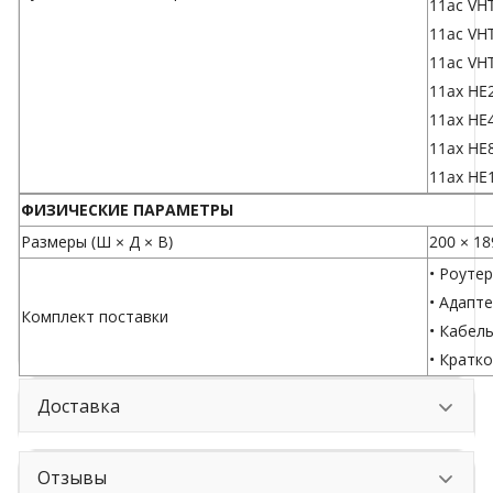
11ac VH
11ac VH
11ac VH
11ax HE
11ax HE
11ax HE
11ax HE
ФИЗИЧЕСКИЕ ПАРАМЕТРЫ
Размеры (Ш × Д × В)
200 × 18
• Роутер
• Адапт
Комплект поставки
• Кабель
• Кратк
Доставка
Отзывы