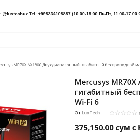
: @luxtechuz Tel: +998334108887 (10.00-18.00 Пн-Пт, 11.00-17.00 
rcusys MR70X AX1800 Двухдиапазонный гигабитный беспроводной ма
Mercusys MR70X
гигабитный бес
Wi-Fi 6
От
LuxTech
375,150.00
сум с