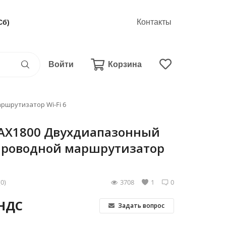
Контакты
Сб)
Войти
Корзина
ршрутизатор Wi-Fi 6
 AX1800 Двухдиапазонный
проводной маршрутизатор
(0)
3708
1
0
 НДС
Задать вопрос