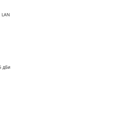
а LAN
5 дБи