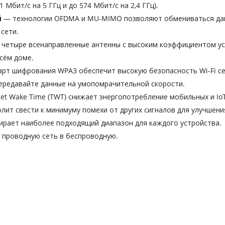
1 Мбит/с на 5 ГГц и до 574 Мбит/с на 2,4 ГГц).
й
— технологии OFDMA и MU-MIMO позволяют обмениваться данн
сети.
 четыре всенаправленные антенны с высоким коэффициентом ус
всём доме.
рт шифрования WPA3 обеспечит высокую безопасность Wi‑Fi се
ередавайте данные на умопомрачительной скорости.
et Wake Time (TWT) снижает энергопотребление мобильных и IoT
олит свести к минимуму помехи от других сигналов для улучшен
рает наиболее подходящий диапазон для каждого устройства.
 проводную сеть в беспроводную.