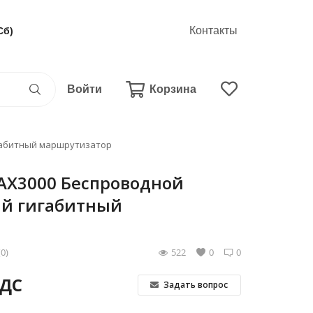
Контакты
Сб)
Войти
Корзина
игабитный маршрутизатор
 AX3000 Беспроводной
й гигабитный
(0)
522
0
0
НДС
Задать вопрос