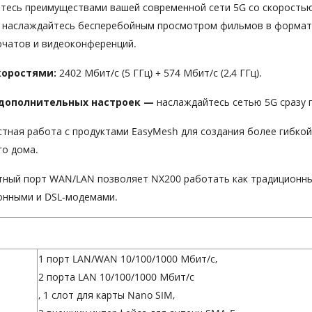
тесь преимуществами вашей современной сети 5G со скоростью з
 и наслаждайтесь бесперебойным просмотром фильмов в формате
очатов и видеоконференций.
коростями:
2402 Мбит/с (5 ГГц) + 574 Мбит/с (2,4 ГГц).
 дополнительных настроек —
наслаждайтесь сетью 5G сразу 
тная работа с продуктами EasyMesh для создания более гибко
го дома.
тный порт WAN/LAN позволяет NX200 работать как традиционн
онными и DSL-модемами.
1 порт LAN/WAN 10/100/1000 Мбит/с,
2 порта LAN 10/100/1000 Мбит/с
, 1 слот для карты Nano SIM,