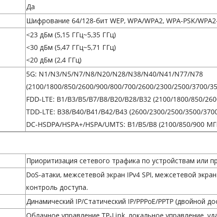
Да
Шифрование 64/128-бит WEP, WPA/WPA2, WPA-PSK/WPA2
<23 дБм (5,15 ГГц~5,35 ГГц)
<30 дБм (5,47 ГГц~5,71 ГГц)
<20 дБм (2,4 ГГц)
5G: N1/N3/N5/N7/N8/N20/N28/N38/N40/N41/N77/N78
(2100/1800/850/2600/900/800/700/2600/2300/2500/3700/3
FDD-LTE: B1/B3/B5/B7/B8/B20/B28/B32 (2100/1800/850/26
TDD-LTE: B38/B40/B41/B42/B43 (2600/2300/2500/3500/3700 
DC-HSDPA/HSPA+/HSPA/UMTS: B1/B5/B8 (2100/850/900 МГ
Приоритизация сетевого трафика по устройствам или п
DoS-атаки, межсетевой экран IPv4 SPI, межсетевой экран 
контроль доступа.
Динамический IP/Статический IP/PPPoE/PPTP (двойной дос
Облачное управление TP-Link, локальное управление, уд