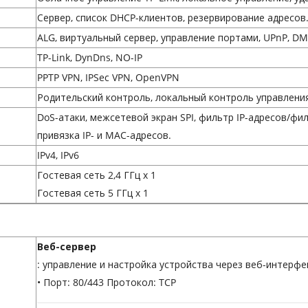
Сервер, список DHCP-клиентов, резервирование адресов
ALG, виртуальный сервер, управление портами, UPnP, D
TP-Link, DynDns, NO-IP
PPTP VPN, IPSec VPN, OpenVPN
Родительский контроль, локальный контроль управлени
DoS-атаки, межсетевой экран SPI, фильтр IP-адресов/фи
привязка IP- и MAC-адресов.
IPv4, IPv6
Гостевая сеть 2,4 ГГц x 1
Гостевая сеть 5 ГГц x 1
Веб-сервер
: управление и настройка устройства через веб-интерфе
• Порт: 80/443 Протокол: TCP