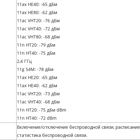
11ax HE40: -65 дБм
11ax HE80: -62 дБм
11ac VHT20: -76 дБм
11ac VHT40: -72 дБм
11ac VHT80: -68 дБм
11n HT20: -79 дБм
11n HT40: -75 дБм
2,4 ГГц
11g 54M: -78 дБм
11ax HE20: -65 дБм
11ax HE40: -62 дБм
11ac VHT20: -73 дБм
11ac VHT40: -68 дБм
11n HT20: -75 дБм
dBm
11n HT40: -72 dBm
Включение/отключение беспроводной связи, расписани
статистика беспроводной связи.