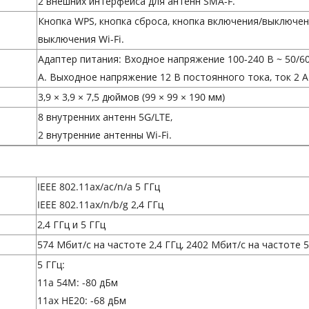
2 внешних интерфейса для антенн SMA-F.
Кнопка WPS, кнопка сброса, кнопка включения/выключен
выключения Wi-Fi.
Адаптер питания: Входное напряжение 100-240 В ~ 50/60 
А. Выходное напряжение 12 В постоянного тока, ток 2 А
3,9 × 3,9 × 7,5 дюймов (99 × 99 × 190 мм)
8 внутренних антенн 5G/LTE,
2 внутренние антенны Wi-Fi.
IEEE 802.11ax/ac/n/a 5 ГГц
IEEE 802.11ax/n/b/g 2,4 ГГц
2,4 ГГц и 5 ГГц
574 Мбит/с на частоте 2,4 ГГц, 2402 Мбит/с на частоте 5
5 ГГц:
11a 54M: -80 дБм
11ax HE20: -68 дБм