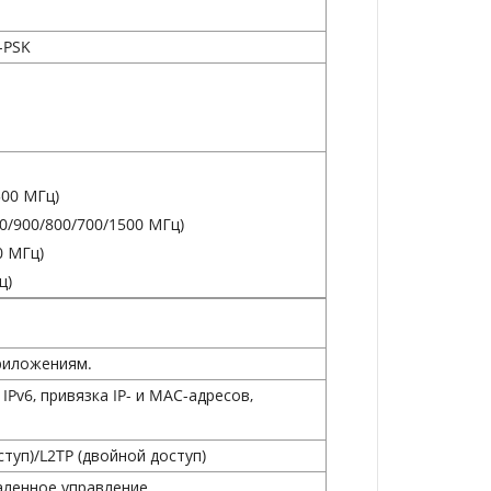
-PSK
500 МГц)
00/900/800/700/1500 МГц)
​​МГц)
ц)
риложениям.
IPv6, привязка IP- и MAC-адресов,
туп)/L2TP (двойной доступ)
аленное управление.