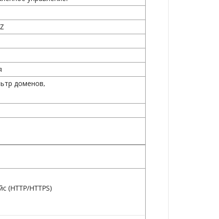
.
MZ
я
льтр доменов,
йс (HTTP/HTTPS)