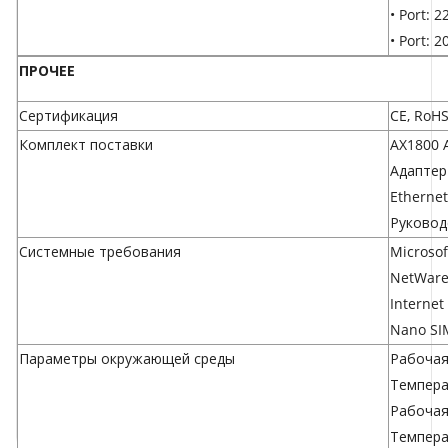
• Port: 
• Port: 
ПРОЧЕЕ
Сертификация
CE, RoH
Комплект поставки
AX1800 
Адаптер
Ethernet
Руковод
Системные требования
Microsof
NetWare
Internet
Nano SI
Параметры окружающей среды
Рабочая
Темпера
Рабочая
Темпера