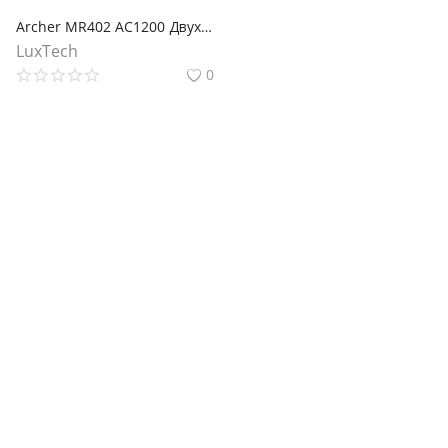
Archer MR402 AC1200 Двухдиапазонный беспроводной 4G LTE маршрутизатор
LuxTech
0