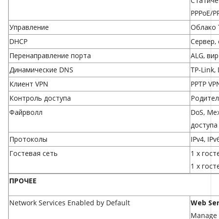
Статиче
PPPoE/PP
Управление
Облако 
DHCP
Сервер,
Перенаправление порта
ALG, вир
Динамические DNS
TP-Link,
Клиент VPN
PPTP VP
Контроль доступа
Родител
Файрволл
DoS, Меж
доступа
Протоколы
IPv4, IPv
Гостевая сеть
1 х гост
1 х гост
ПРОЧЕЕ
Network Services Enabled by Default
Web Ser
Manage 