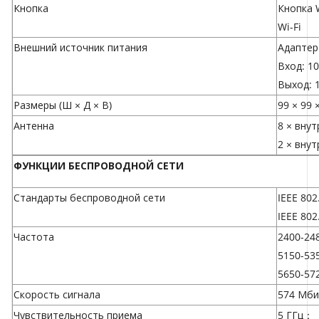
Кнопка
Кнопка 
Wi-Fi
Внешний источник питания
Адаптер
Вход: 10
Выход: 1
Размеры (Ш × Д × В)
99 × 99 
Антенна
8 × вну
2 × внут
ФУНКЦИИ БЕСПРОВОДНОЙ СЕТИ
Стандарты беспроводной сети
IEEE 802
IEEE 802
Частота
2400-24
5150-53
5650-57
Скорость сигнала
574 Мбит
Чувствительность приема
5 ГГц：