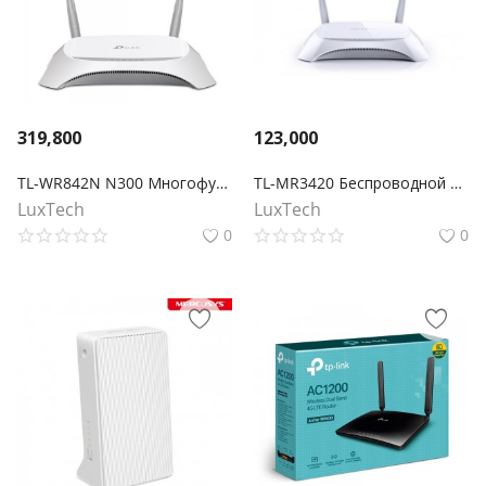
319,800
123,000
TL-WR842N N300 Многофункциональный Wi-Fi роутер с поддержкой 3G/4G
TL-MR3420 Беспроводной 3G/4G-маршрутизатор серии N, скорость до 300 Мбит/с
LuxTech
LuxTech
0
0