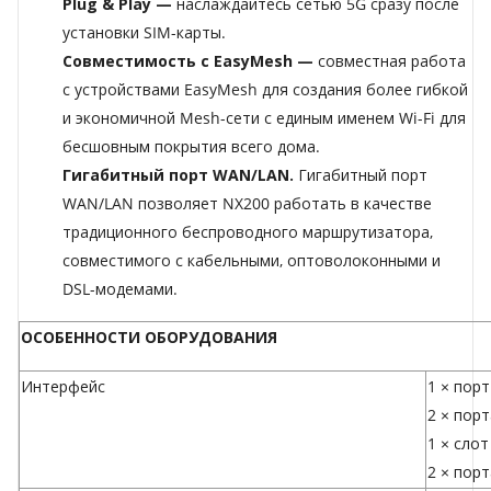
Plug & Play —
наслаждайтесь сетью 5G сразу после
установки SIM-карты.
Совместимость с EasyMesh —
совместная работа
с устройствами EasyMesh для создания более гибкой
и экономичной Mesh-сети с единым именем Wi-Fi для
бесшовным покрытия всего дома.
Гигабитный порт WAN/LAN.
Гигабитный порт
WAN/LAN позволяет NX200 работать в качестве
традиционного беспроводного маршрутизатора,
совместимого с кабельными, оптоволоконными и
DSL-модемами.
ОСОБЕННОСТИ ОБОРУДОВАНИЯ
Интерфейс
1 × пор
2 × пор
1 × сло
2 × пор