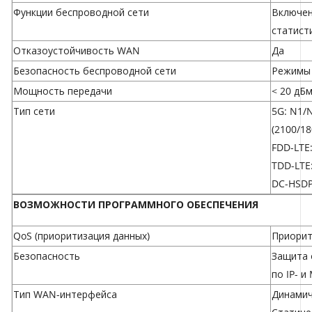
Функции беспроводной сети
Включен
статист
Отказоустойчивость WAN
Да
Безопасность беспроводной сети
Режимы 
Мощность передачи
< 20 дБм
Тип сети
5G: N1/
(2100/1
FDD-LTE
TDD-LTE
DC-HSDP
ВОЗМОЖНОСТИ ПРОГРАММНОГО ОБЕСПЕЧЕНИЯ
QoS (приоритизация данных)
Приорит
Безопасность
Защита 
по IP- и
Тип WAN-интерфейса
Динамич