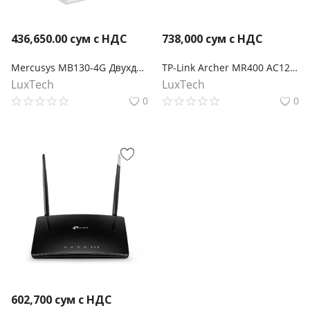
436,650.00
сум с НДС
738,000
сум с НДС
Mercusys MB130-4G Двухдиапазонный роутер Wi‑Fi AC1200 с поддержкой 4G LTE
TP-Link Archer MR400 AC1200 Двухдиапазонный беспроводной 4G LTE маршрутизатор co слотом для SIM-карты
LuxTech
LuxTech
0
0
602,700
сум с НДС