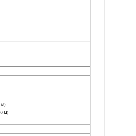
 м)
0 м)