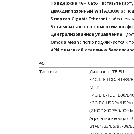
Поддержка 4G+ Cat6
:
вставьте карту
Двухдиапазонный WiFi AX3000 6
: по
5 портов Gigabit Ethernet
: обеспечи
5 съемных антенн с высоким коэф
Централизованное управление
: до
Omada Mesh
: легко подключается к 
VPN с высокой степенью безопасно
4G
Тип сети
Диапазон LTE EU:
• 4G LTE-FDD: B1/B3/
МГц)
• 4G LTE-TDD: B38/B4
• 3G DC-HSDPA/HSPA
(2100/1800/850/900 М
Агрегация несущих EU
B1+B1/B3/B5/B7/B8/B
B3+B3/B5/B7/B8/B20/