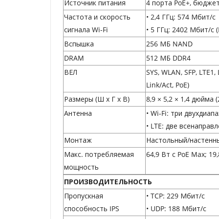
Источник питания
4 порта PoE+, бюджет
Частота и скорость
• 2,4 ГГц: 574 Мбит/с
сигнала Wi-Fi
• 5 ГГц: 2402 Мбит/с 
Вспышка
256 МБ NAND
DRAM
512 МБ DDR4
ВЕЛ
SYS, WLAN, SFP, LTE1,
Link/Act, PoE)
Размеры (Ш x Г x В)
8,9 × 5,2 × 1,4 дюйма
Антенна
• Wi-Fi: три двухдиап
• LTE: две всенаправ
Монтаж
Настольный/настенн
Макс. потребляемая
64,9 Вт с PoE Max; 19
мощность
ПРОИЗВОДИТЕЛЬНОСТЬ
Пропускная
• TCP: 229 Мбит/с
способность IPS
• UDP: 188 Мбит/с