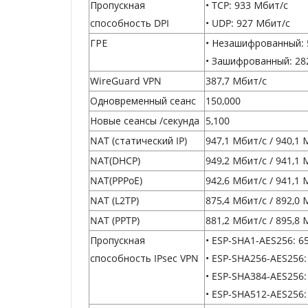
Пропускная
• TCP: 933 Мбит/с
способность DPI
• UDP: 927 Мбит/с
ГРЕ
• Незашифрованный: 
• Зашифрованный: 28
WireGuard VPN
387,7 Мбит/с
Одновременный сеанс
150,000
Новые сеансы /секунда
5,100
NAT (статический IP)
947,1 Мбит/с / 940,1 
NAT(DHCP)
949,2 Мбит/с / 941,1 
NAT(PPPoE)
942,6 Мбит/с / 941,1 
NAT (L2TP)
875,4 Мбит/с / 892,0 
NAT (PPTP)
881,2 Мбит/с / 895,8 
Пропускная
• ESP-SHA1-AES256: 6
способность IPsec VPN
• ESP-SHA256-AES256:
• ESP-SHA384-AES256:
• ESP-SHA512-AES256: