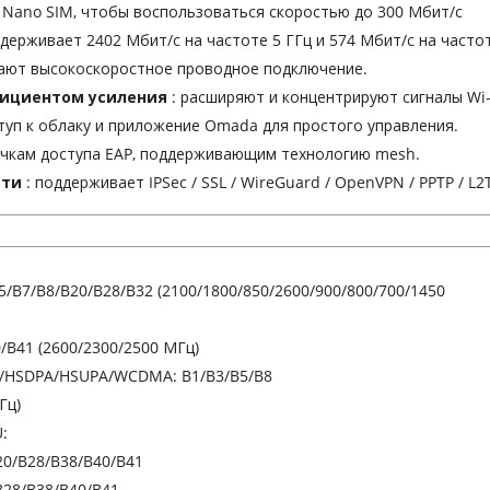
 Nano SIM, чтобы воспользоваться скоростью до 300 Мбит/с
ддерживает 2402 Мбит/с на частоте 5 ГГц и 574 Мбит/с на частот
вают высокоскоростное проводное подключение.
фициентом усиления
: расширяют и концентрируют сигналы Wi-
ступ к облаку и приложение Omada для простого управления.
точкам доступа EAP, поддерживающим технологию mesh.
сти
: поддерживает IPSec / SSL / WireGuard / OpenVPN / PPTP / L2
B5/B7/B8/B20/B28/B32 (2100/1800/850/2600/900/800/700/1450
0/B41 (2600/2300/2500 МГц)
+/HSDPA/HSUPA/WCDMA: B1/B3/B5/B8
Гц)
:
20/B28/B38/B40/B41
B28/B38/B40/B41