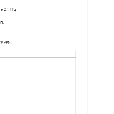
е 2,4 ГГц
Fi.
TP VPN.