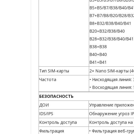
B5+B5/B7/B38/B40/B4
B7+B7/B8/B20/B28/B3
B8+B32/B38/B40/B41
B20+B32/B38/B40
B28+B32/B38/B40/B41
B38+B38
B40+B40
B41+B41
Тип SIM-карты
2× Nano SIM-карты (4
Частота
• Нисходящая линия: 
• Восходящая линия:
БЕЗОПАСНОСТЬ
ДОИ
Управление приложен
IDS/IPS
Обнаружение угроз IP
Контроль доступа
Контроль доступа на 
Фильтрация
• Фильтрация веб-гру