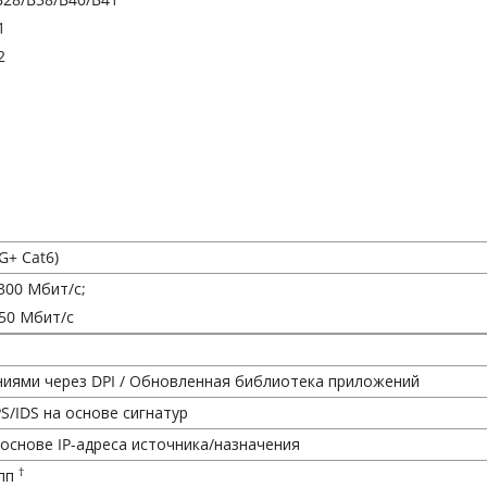
1
2
G+ Cat6)
300 Мбит/с;
 50 Мбит/с
иями через DPI / Обновленная библиотека приложений
S/IDS на основе сигнатур
основе IP-адреса источника/назначения
†
пп