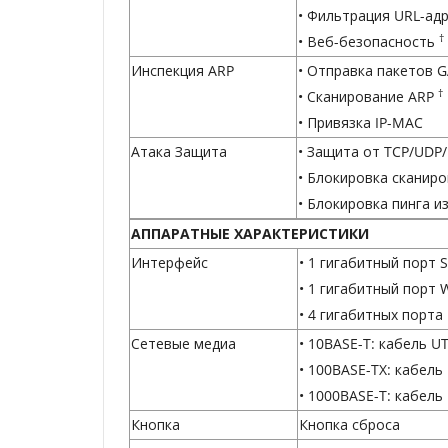
• Фильтрация URL-ад
†
• Веб-безопасность
Инспекция ARP
• Отправка пакетов 
†
• Сканирование ARP
• Привязка IP-MAC
Атака Защита
• Защита от TCP/UDP
• Блокировка сканиров
• Блокировка пинга 
АППАРАТНЫЕ ХАРАКТЕРИСТИКИ
Интерфейс
• 1 гигабитный порт
• 1 гигабитный порт
• 4 гигабитных порт
Сетевые медиа
• 10BASE-T: кабель UTP
• 100BASE-TX: кабель 
• 1000BASE-T: кабель 
Кнопка
Кнопка сброса