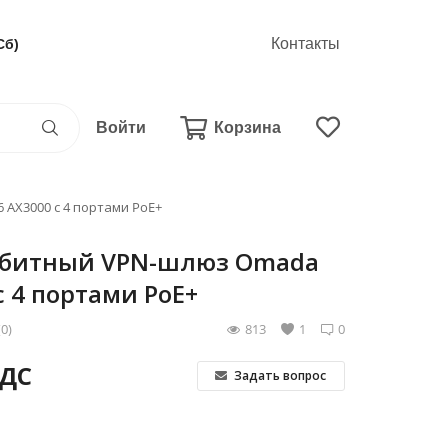
Контакты
Сб)
Войти
Корзина
 AX3000 с 4 портами PoE+
абитный VPN-шлюз Omada
с 4 портами PoE+
(0)
813
1
0
НДС
Задать вопрос