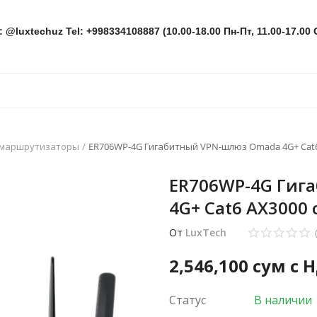
: @luxtechuz Tel: +998334108887 (10.00-18.00 Пн-Пт, 11.00-17.00 
 маршрутизаторы
ER706WP-4G Гигабитный VPN-шлюз Omada 4G+ Cat6
ER706WP-4G Гиг
4G+ Cat6 AX3000 
От
LuxTech
2,546,100
сум с 
Статус
В наличии