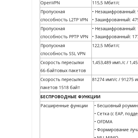
OpenVPN
115,5 Мбит/с
Пропускная
• Незашифрованный: 
способность L2TP VPN
• Зашифрованный: 47
Пропускная
• Незашифрованный: 
способность PPTP VPN
• Зашифрованный: 17
Пропускная
122,5 Мбит/с
способность SSL VPN
Скорость пересылки
1,453,489 имп./с / 1,4
66-байтовых пакетов
Скорость пересылки
81274 имп/с / 91275 и
пакетов 1518 байт
БЕСПРОВОДНЫЕ ФУНКЦИИ
Расширенные функции
• Бесшовный роумин
• Сетка (с EAP, под
• OFDMA
• Формирование луч
• MU-MIMO