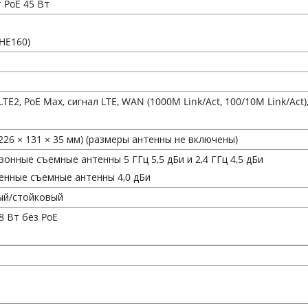
 PoE 45 Вт
(HE160)
 LTE2, PoE Max, сигнал LTE, WAN (1000M Link/Act, 100/10M Link/Ac
 (226 × 131 × 35 мм) (размеры антенны не включены)
азонные съемные антенны 5 ГГц 5,5 дБи и 2,4 ГГц 4,5 дБи
ленные съемные антенны 4,0 дБи
ый/стойковый
,8 Вт без PoE