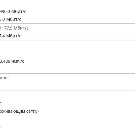
990,0 Мбит/с
5,0 Мбит/с
1177,9 Мбит/с
7,4 Мбит/с
53,488 имп./с
мп/с
г
держивающим сетку)
а