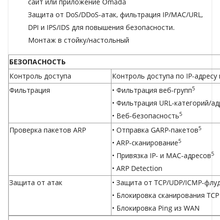
сайт или приложение Omada
Защита от DoS/DDoS-атак, фильтрация IP/MAC/URL,
DPI и IPS/IDS для повышения безопасности.
Монтаж в стойку/настольный
БЕЗОПАСНОСТЬ
Контроль доступа
Контроль доступа по IP-адресу
5
Фильтрация
• Фильтрация веб-групп
• Фильтрация URL-категорий/а
5
• Веб-безопасность
5
Проверка пакетов ARP
• Отправка GARP-пакетов
5
• ARP-сканирование
5
• Привязка IP- и MAC-адресов
• ARP Detection
Защита от атак
• Защита от TCP/UDP/ICMP-флу
• Блокировка сканирования TCP 
• Блокировка Ping из WAN