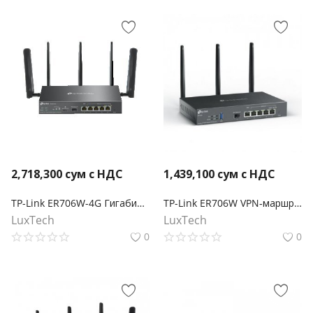
2,718,300
сум с НДС
1,439,100
сум с НДС
TP-Link ER706W-4G Гигабитный VPN-маршрутизатор Omada 4G+ Cat6 AX3000
TP-Link ER706W VPN‑маршрутизатор Omada с гигабитными портами и поддержкой Wi‑Fi AX3000
LuxTech
LuxTech
0
0