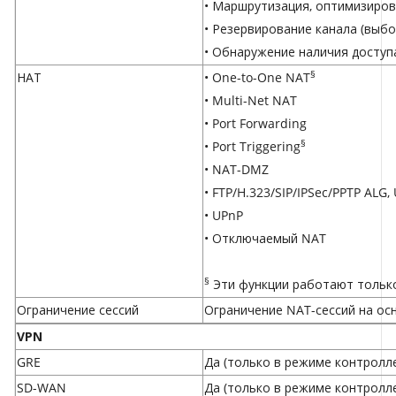
• Маршрутизация, оптимизиро
• Резервирование канала (выбо
• Обнаружение наличия доступ
§
НАТ
• One-to-One NAT
• Multi-Net NAT
• Port Forwarding
§
• Port Triggering
• NAT-DMZ
• FTP/H.323/SIP/IPSec/PPTP ALG,
• UPnP
• Отключаемый NAT
§
Эти функции работают только
Ограничение сессий
Ограничение NAT-сессий на осн
VPN
GRE
Да (только в режиме контролл
SD-WAN
Да (только в режиме контролл