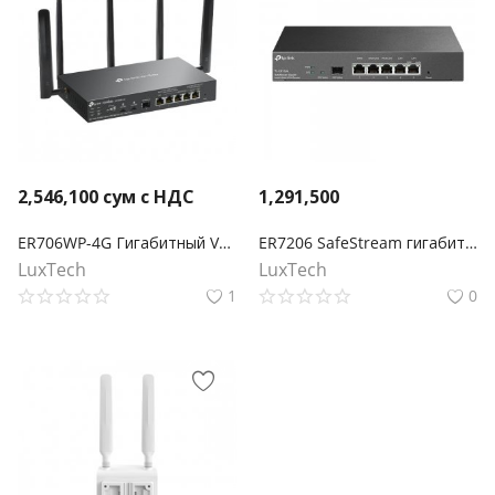
2,546,100
сум с НДС
1,291,500
ER706WP-4G Гигабитный VPN-шлюз Omada 4G+ Cat6 AX3000 с 4 портами PoE+
ER7206 SafeStream гигабитный Multi-WAN VPN‑маршрутизатор
LuxTech
LuxTech
1
0