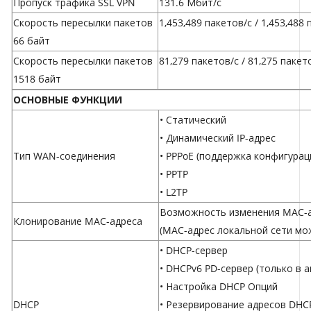
Пропуск трафика SSL VPN
131.6 Мбит/с
Скорость пересылки пакетов
1,453,489 пакетов/с / 1,453,488
66 байт
Скорость пересылки пакетов
81,279 пакетов/с / 81,275 пакет
1518 байт
ОСНОВНЫЕ ФУНКЦИИ
• Статический
• Динамический IP-адрес
Тип WAN-соединения
• PPPoE (поддержка конфигура
• PPTP
• L2TP
Возможность изменения MAC-
Клонирование MAC-адреса
(MAC-адрес локальной сети мо
• DHCP-сервер
• DHCPv6 PD-сервер (только в
• Настройка DHCP Опций
DHCP
• Резервирование адресов DHC