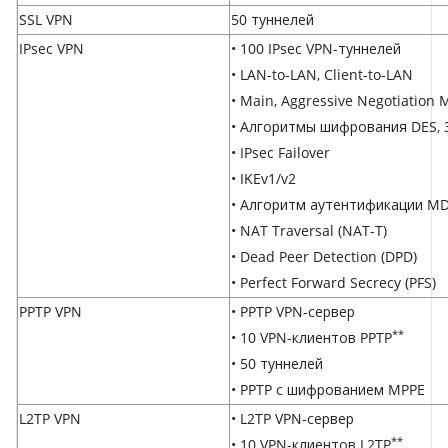
SSL VPN
50 туннелей
IPsec VPN
• 100 IPsec VPN-туннелей
• LAN-to-LAN, Client-to-LAN
• Main, Aggressive Negotiation
• Алгоритмы шифрования DES, 3
• IPsec Failover
• IKEv1/v2
• Алгоритм аутентификации MD
• NAT Traversal (NAT-T)
• Dead Peer Detection (DPD)
• Perfect Forward Secrecy (PFS)
PPTP VPN
• PPTP VPN-сервер
**
• 10 VPN-клиентов PPTP
• 50 туннелей
• PPTP с шифрованием MPPE
L2TP VPN
• L2TP VPN-сервер
**
• 10 VPN-клиентов L2TP