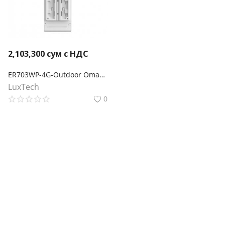
2,103,300
сум с НДС
ER703WP-4G-Outdoor Omada 4G+ Cat6 AX3000 Wi-Fi 6 наружный/внутренний шлюз
LuxTech
0