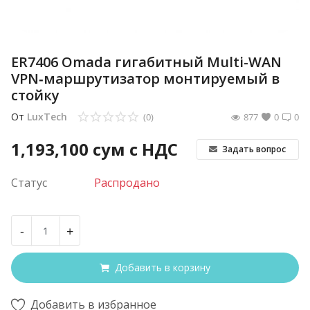
ER7406 Omada гигабитный Multi-WAN
VPN‑маршрутизатор монтируемый в
стойку
От
LuxTech
(0)
877
0
0
1,193,100
сум с НДС
Задать вопрос
Статус
Распродано
-
+
Добавить в корзину
Добавить в избранное