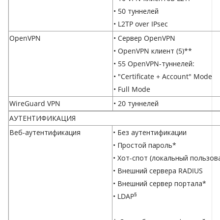
• 50 туннелей
• L2TP over IPsec
OpenVPN
• Сервер OpenVPN
• OpenVPN клиент (5)**
• 55 OpenVPN-туннелей:
• "Certificate + Account" Mode
• Full Mode
WireGuard VPN
• 20 туннелей
АУТЕНТИФИКАЦИЯ
Веб-аутентификация
• Без аутентификации
• Простой пароль*
• Хот-спот (локальный пользова
• Внешний сервера RADIUS
• Внешний сервер портала*
§
• LDAP