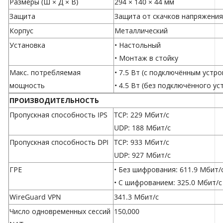
Размеры (Ш × Д × В)
294 × 140 × 44 мм
Защита
Защита от скачков напряжения
Корпус
Металлический
Установка
• Настольный
• Монтаж в стойку
Макс. потребляемая
• 7.5 Вт (с подключённым устро
мощность
• 4.5 Вт (без подключённого ус
ПРОИЗВОДИТЕЛЬНОСТЬ
Пропускная способность IPS
TCP: 229 Мбит/с
UDP: 188 Мбит/с
Пропускная способность DPI
TCP: 933 Мбит/с
UDP: 927 Мбит/с
ГРЕ
• Без шифрования: 611.9 Мбит/
• С шифрованием: 325.0 Мбит/с
WireGuard VPN
341.3 Мбит/с
Число одновременных сессий
150,000