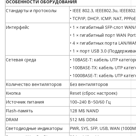
ОСОБЕННОСТИ ОБОРУДОВАНИЯ
Стандарты и протоколы
• IEEE 802.3, IEEE802.3u, IEEE802
• TCP/IP, DHCP, ICMP, NAT, PPPo
Интерфейс
• 1 × гигабитный SFP-слот WAN
• 1 × гигабитный порт WAN Port
• 4 × гигабитных порта LAN/WA
• 1 × порт USB 3.0 (Поддержив
Сетевая среда
• 10BASE-T: кабель UTP категории
• 100BASE-TX: кабель UTP катего
• 1000BASE-T: кабель UTP категор
Количество вентиляторов
Без вентиляторов
Кнопка
Reset (сброс настроек)
Источник питания
100–240 В~50/60 Гц
Flash-память
128 МБ NAND
DRAM
512 МБ DDR4
Светодиодные индикаторы
PWR, SYS, SFP, USB, WAN (1000M 