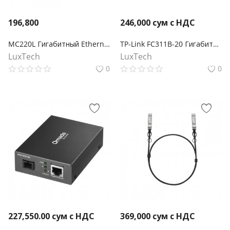
196,800
246,000
сум с НДС
MC220L Гигабитный Ethernet медиаконвертер
TP-Link FC311B-20 Гигабитный медиаконвертер WDM Omada
LuxTech
LuxTech
0
0
227,550.00
сум с НДС
369,000
сум с НДС