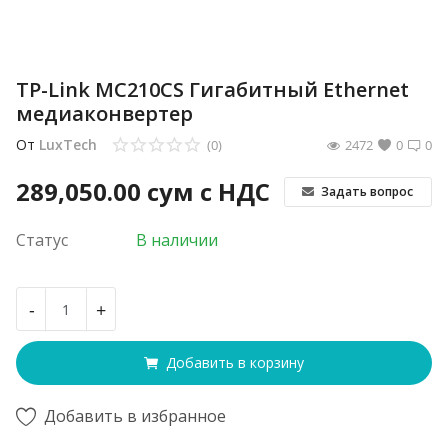
TP-Link MC210CS Гигабитный Ethernet
медиаконвертер
От
LuxTech
(0)
2472
0
0
289,050.00
сум с НДС
Задать вопрос
Статус
В наличии
-
+
Добавить в корзину
Добавить в избранное