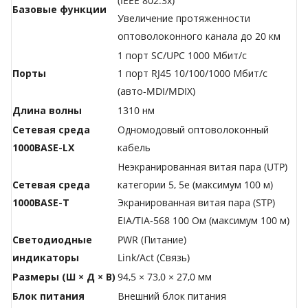
(IEEE 802.3x)
Базовые функции
Увеличение протяженности
оптоволоконного канала до 20 км
1 порт SC/UPC 1000 Мбит/с
Порты
1 порт RJ45 10/100/1000 Мбит/с
(авто-MDI/MDIX)
Длина волны
1310 нм
Сетевая среда
Одномодовый оптоволоконный
1000BASE-LX
кабель
Неэкранированная витая пара (UTP)
Сетевая среда
категории 5, 5e (максимум 100 м)
1000BASE-T
Экранированная витая пара (STP)
EIA/TIA-568 100 Ом (максимум 100 м)
Светодиодные
PWR (Питание)
индикаторы
Link/Act (Связь)
Размеры (Ш × Д × В)
94,5 × 73,0 × 27,0 мм
Блок питания
Внешний блок питания