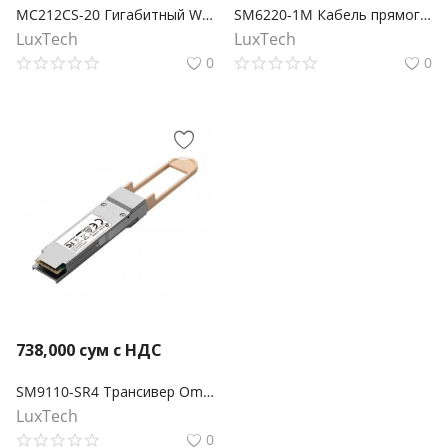
MC212CS-20 Гигабитный WDM медиаконвертер Omada
SM6220-1M Кабель прямого подключения Omada 1 метр 25G SFP28
LuxTech
LuxTech
0
0
738,000
сум с НДС
SM9110-SR4 Трансивер Omada 100GBASE-SR4 QSFP28
LuxTech
0