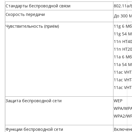
Стандарты беспроводной связи
802.11a/
Скорость передачи
До 300 М
Чувствительность (приём)
11g 6 Мб
11g 54 М
11n HT40
11n HT20
11a 6 Мб
11a 54 М
11ac VHT
11ac VHT
11ac VHT
Защита беспроводной сети
WEP
WPA/WPA
WPA2/WP
Функции беспроводной сети
Включен