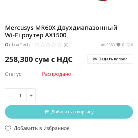
Mercusys MR60X Двухдиапазонный
Wi‑Fi роутер AX1500
От
LuxTech
(0)
2389
0
0
258,300
сум с НДС
Задать вопрос
Статус
Распродано
-
+
Добавить в корзину
Добавить в избранное