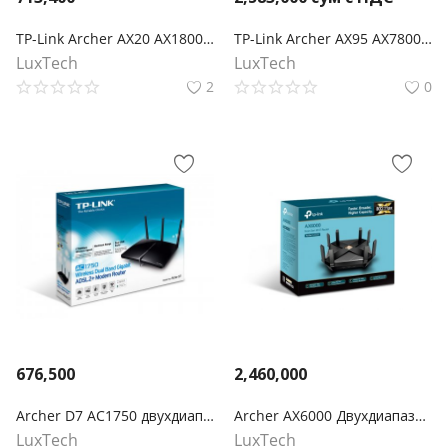
TP-Link Archer AX20 AX1800 Двухдиапазонный Wi‑Fi 6 роутер
TP-Link Archer AX95 AX7800 Беспроводной трехдиапазонный мультигигабитный MU-MIMO маршрутизатор Wi-Fi 6 с двумя USB-портами
LuxTech
LuxTech
2
0
676,500
2,460,000
Archer D7 AC1750 двухдиапазонный беспроводной гигабитный маршрутизатор со встроенным модемом ADSL2+
Archer AX6000 Двухдиапазонный гигабитный роутер Wi‑Fi AX6000 с поддержкой Mesh
LuxTech
LuxTech