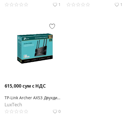
1
1
615,000
сум с НДС
TP-Link Archer AX53 Двухдиапазонный гигабитный Wi‑Fi роутер AX3000 с поддержкой Mesh
LuxTech
0