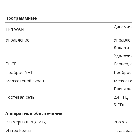
Программные
Динамиче
Тип WAN
Управление
Управле
Локальн
Удалённ
DHCP
Сервер, 
Проброс NAT
Проброс 
Межсетевой экран
Межсетев
Привязка
Гостевая сеть
2,4 ГГц
5 ГГц
Аппаратное обеспечение
Размеры (Ш × Д × В)
208,8 × 1
Интерфейсы
1 гигаби