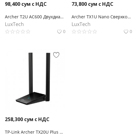
98,400
сум с НДС
73,800
сум с НДС
Archer T2U AC600 Двухдиапазонный Wi-Fi USB‑адаптер
Archer TX1U Nano Сверхкомпактный двухдиапазонный USB-адаптер с поддержкой Wi-Fi AX300
LuxTech
LuxTech
0
0
258,300
сум с НДС
TP-Link Archer TX20U Plus Двухдиапазонный USB‑адаптер высокого усиления с поддержкой Wi-Fi AX1800