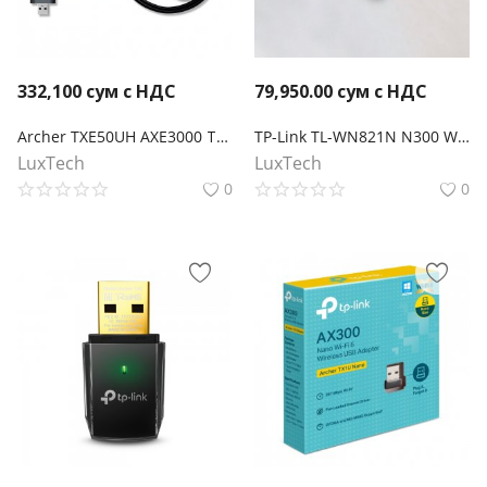
332,100
сум с НДС
79,950.00
сум с НДС
Archer TXE50UH AXE3000 Трехдиапазонный беспроводной USB-адаптер высокого усиления Wi-Fi 6E
TP-Link TL-WN821N N300 Wi-Fi USB-адаптер
LuxTech
LuxTech
0
0