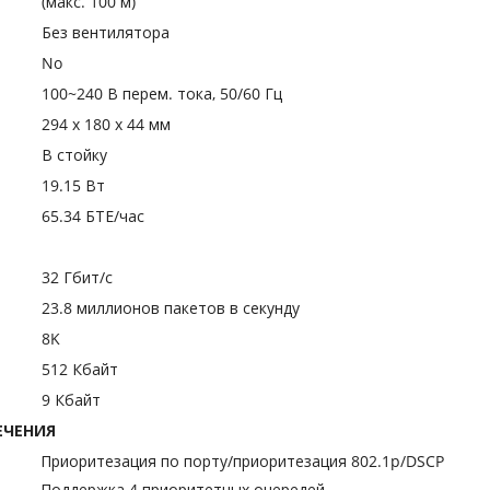
(макс. 100 м)
Без вентилятора
No
100~240 В перем. тока, 50/60 Гц
294 х 180 х 44 мм
В стойку
19.15 Вт
65.34 БТЕ/час
32 Гбит/с
23.8 миллионов пакетов в секунду
8K
512 Кбайт
9 Кбайт
ЕЧЕНИЯ
Приоритезация по порту/приоритезация 802.1p/DSCP
Поддержка 4 приоритетных очередей