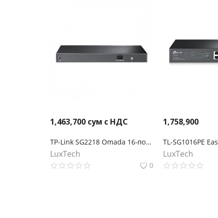
1,463,700
сум с НДС
1,758,900
TP-Link SG2218 Omada 16‑портовый гигабитный управляемый коммутатор Smart с 2 SFP‑слотами
LuxTech
LuxTech
0