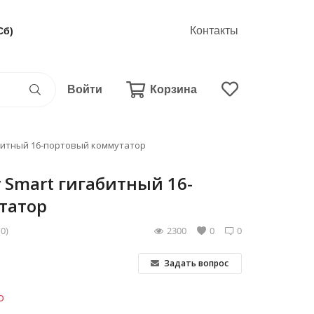
Контакты
Сб)
Войти
Корзина
абитный 16-портовый коммутатор
y Smart гигабитный 16-
татор
(0)
2300
0
0
Задать вопрос
о