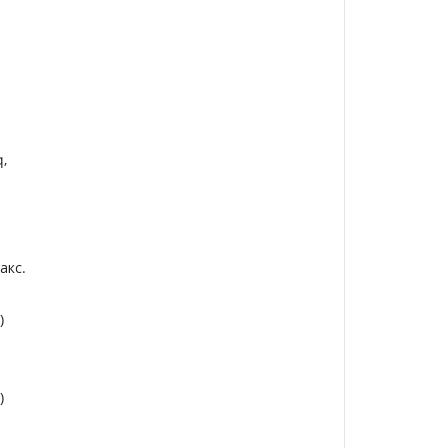
q,
акс.
)
)