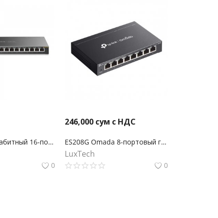
246,000
сум с НДС
TL-SG116E Гигабитный 16-портовый коммутатор
ES208G Omada 8-портовый гигабитный Easy Managed коммутатор
LuxTech
0
0