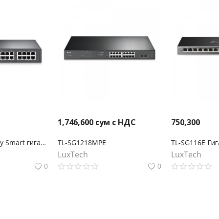
1,746,600
сум с НДС
750,300
TL-SG1016PE Easy Smart гигабитный 16‑портовый коммутатор с 8 портами PoE+
TL-SG1218MPE
LuxTech
LuxTech
0
0