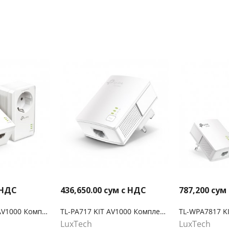
 НДС
436,650.00
сум с НДС
787,200
сум
TL-PA7017P KIT AV1000 Комплект гигабитных Powerline-адаптеров со встроенной розеткой
TL-PA717 KIT AV1000 Комплект гигабитных адаптеров Powerline
LuxTech
LuxTech