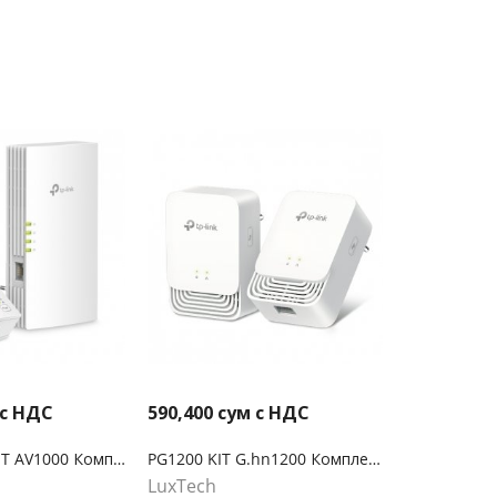
 с НДС
590,400
сум с НДС
TL-WPA7817 KIT AV1000 Комплект гигабитных Powerline-адаптеров с AX1500 Wi-Fi 6
PG1200 KIT G.hn1200 Комплект гигабитных Powerline-адаптеров
LuxTech