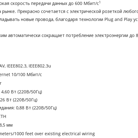
1
окая скорость передачи данных до 600 Мбит/с
 рынке. Прекрасно сочетается с электрической розеткой любого
ладывать новые провода, благодаря технологии Plug and Play 
им автоматически сокращает потребление электроэнергии до 
V, IEEE802.3, IEEE802.3u
ernet 10/100 Мбит/с
r
4,60 Вт (220В/50Гц)
26 Вт (220В/50Гц)
ания: 0,88 Вт (220В/50Гц)
ETH
28,5 мм
eters/1000 feet over existing electrical wiring