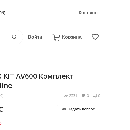
Контакты
Сб)
Войти
Корзина
0 KIT AV600 Комплект
line
(0)
2531
0
0
С
Задать вопрос
о