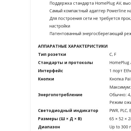
Поддержка стандарта HomePlug AV, выс
Самый компактный адаптер Powerline на
Для построения сети не требуется прок
настройки
Патентованный энергосберегающий реж
АППАРАТНЫЕ ХАРАКТЕРИСТИКИ
Тип розетки
C, F
Стандарты и протоколы
HomePlug A
Интерфейс
1 порт Eth
Кнопки
Кнопка Pai
Максимум: 
Энергопотребление
Обычно: 4,
Режим ожид
Светодиодный индикатор
PWR, PLC, 
Размеры (Ш × Д × В)
65 × 52 × 
Диапазон
Up to 300 m