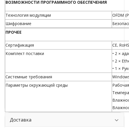
ВОЗМОЖНОСТИ ПРОГРАММНОГО ОБЕСПЕЧЕНИЯ
Технология модуляции
OFDM (P
Шифрование
Безопас
ПРОЧЕЕ
Сертификация
CE, RoH
Комплект поставки
• 2 × ад
• 2 × Et
• 1 × Р
Системные требования
Windows 
Параметры окружающей среды
Рабочая
Темпера
Влажнос
Влажнос
Доставка