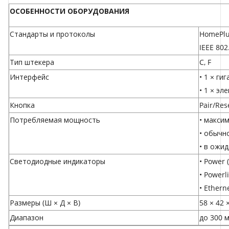
ОСОБЕННОСТИ ОБОРУДОВАНИЯ
Стандарты и протоколы
HomePlu
IEEE 802
Тип штекера
C, F
Интерфейс
• 1 × ги
• 1 × эл
Кнопка
Pair/Res
Потребляемая мощность
• максим
• обычно
• в ожид
Светодиодные индикаторы
• Power 
• Powerl
• Ethern
Размеры (Ш × Д × В)
58 × 42 
Диапазон
до 300 