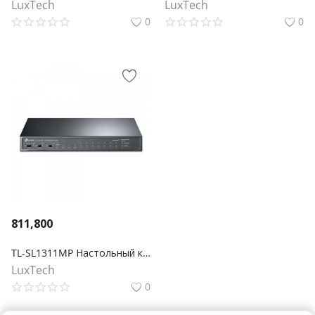
LuxTech
LuxTech
0
0
811,800
TL-SL1311MP Настольный коммутатор на 8 PoE+ портов 10/100 Мбит/с и 3 гигабитных порта
LuxTech
0