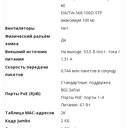
м)
EIA/TIA-568 100Ω STP
(максимум 100 м)
Вентиляторы
Нет
Физический разъём
Да
замка
Внешний источник
На выходе: 53,5 В пост. тока /
питания
1,31 А
Скорость передачи
0,744 млн пакетов в секунду
пакетов
Стандартные: поддержка
802.3af/at
Порты PoE (RJ45)
Порты PoE: порты 1–4
Питание: 67 Вт
Таблица MAC-адресов
2K
Кадр Jumbo
2 КБ