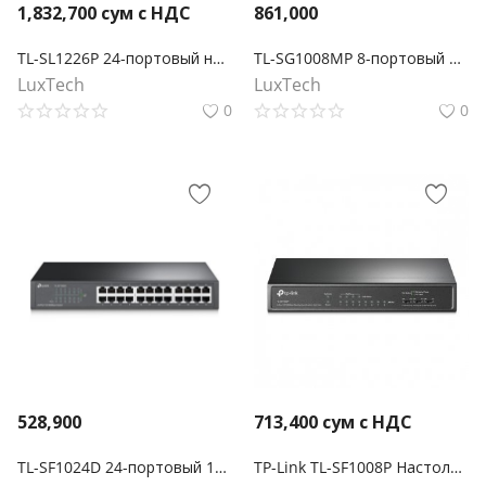
1,832,700
сум с НДС
861,000
TL-SL1226P 24-портовый неуправляемый 10/100 Мбит/с PoE+ коммутатор с 2 гигабитными портами
TL-SG1008MP 8-портовый настольный/монтируемый в стойку гигабитный коммутатор с 8 портами PoE+
LuxTech
LuxTech
0
0
528,900
713,400
сум с НДС
TL-SF1024D 24-портовый 10/100 Мбит/с настольный/монтируемый в стойку коммутатор
TP-Link TL-SF1008P Настольный коммутатор с 8 портами 10/100 Мбит/с (4 порта PoE+)