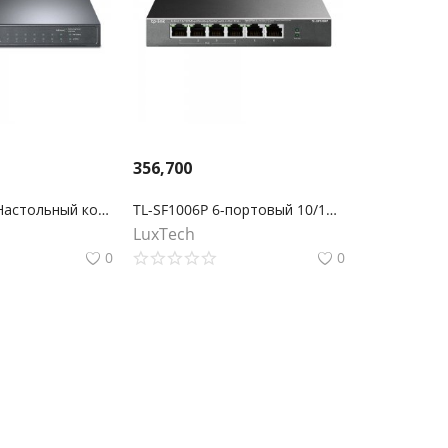
356,700
TL-SL1311MP Настольный коммутатор на 8 PoE+ портов 10/100 Мбит/с и 3 гигабитных порта
TL-SF1006P 6-портовый 10/100 Мбит/с настольный коммутатор с 4 портами PoE+
LuxTech
0
0