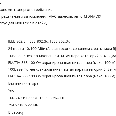
5
экономить энергопотребление
пределения и запоминания MAC-адресов, авто-MDI/MDIX
пус для монтажа в стойку
IEEE 802.3i, IEEE 802.3u, IEEE 802.3x
24 порта 10/100 Мбит/с с автосогласованием с разъемом RJ
10Base-T: неэкранированная витая пара категорий 3, 4, 5 (ма
EIA/TIA-568 100 Ом экранированная витая пара (макс. 100 м)
100Base-Tx: неэкранированная витая пара категорий 5, 5e (м
EIA/TIA-568 100 Ом экранированная витая пара (макс. 100 м)
Без вентилятора
Yes
100-240 В перем. тока, 50/60 Гц
294 х 180 х 44 мм
В стойку