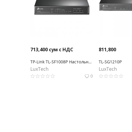
713,400
сум с НДС
811,800
TP-Link TL-SF1008P Настольный коммутатор с 8 портами 10/100 Мбит/с (4 порта PoE+)
TL-SG1210P
LuxTech
LuxTech
0