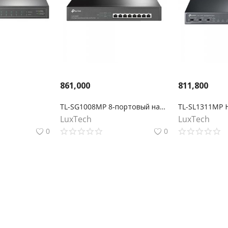
861,000
811,800
TL-SG1008MP 8-портовый настольный/монтируемый в стойку гигабитный коммутатор с 8 портами PoE+
LuxTech
LuxTech
0
0