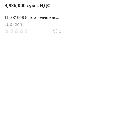
3,936,000
сум с НДС
TL-SX1008 8-портовый настольный/монтируемый в стойку коммутатор 10 Гбит/с
LuxTech
0