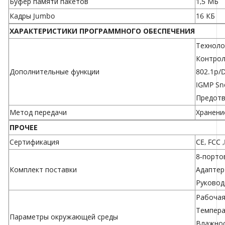
Буфер памяти пакетов
1,5 МБ
Кадры Jumbo
16 КБ
ХАРАКТЕРИСТИКИ ПРОГРАММНОГО ОБЕСПЕЧЕНИЯ
Техноло
Контрол
Дополнительные функции
802.1p/
IGMP Sn
Предотв
Метод передачи
Хранение
ПРОЧЕЕ
Сертификация
CE, FCC 
8-порто
Комплект поставки
Адаптер
Руковод
Рабочая 
Температ
Параметры окружающей среды
Влажнос