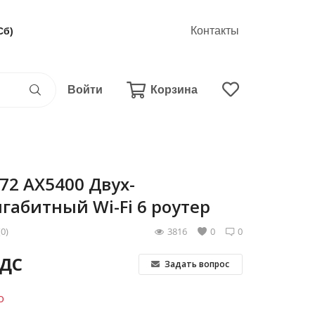
Контакты
Сб)
Войти
Корзина
X72 AX5400 Двух-
габитный Wi-Fi 6 роутер
(0)
3816
0
0
НДС
Задать вопрос
о