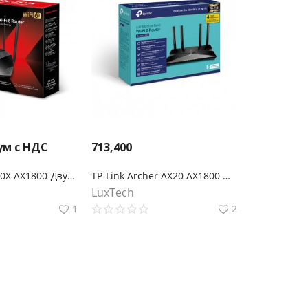
ум с НДС
713,400
Mercusys MR70X AX1800 Двухдиапазонный гигабитный беспроводной маршрутизатор Wi-Fi 6
TP-Link Archer AX20 AX1800 Двухдиапазонный Wi‑Fi 6 роутер
LuxTech
1
2