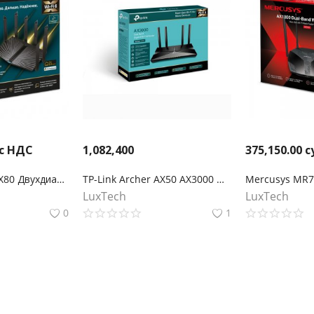
 с НДС
1,082,400
375,150.00
с
TP-Link Archer AX80 Двухдиапазонный роутер Wi‑Fi AX6000 с портом WAN/LAN 2,5 Гбит/с и поддержкой Mesh
TP-Link Archer AX50 AX3000 Двухдиапазонный гигабитный Wi‑Fi 6 роутер
LuxTech
LuxTech
0
1