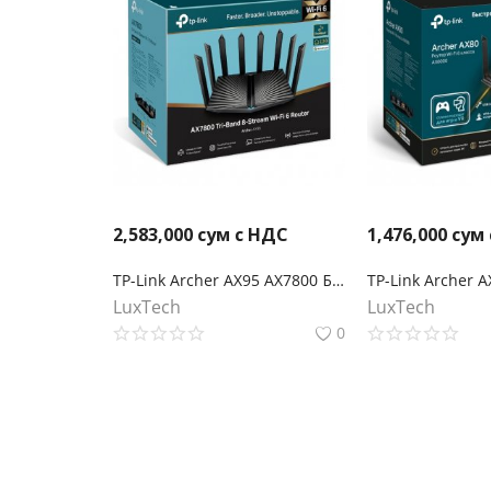
2,583,000
сум с НДС
1,476,000
сум
TP-Link Archer AX95 AX7800 Беспроводной трехдиапазонный мультигигабитный MU-MIMO маршрутизатор Wi-Fi 6 с двумя USB-портами
LuxTech
LuxTech
0