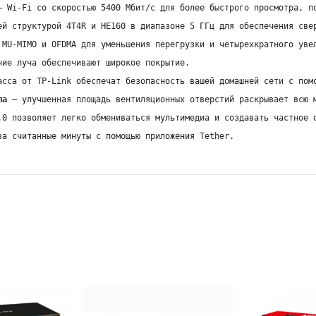
— Wi-Fi со скоростью 5400 Мбит/с для более быстрого просмотра, по
ей структурой 4T4R и HE160 в диапазоне 5 ГГц для обеспечения свер
 MU-MIMO и OFDMA для уменьшения перегрузки и четырехкратного увел
ние луча обеспечивают широкое покрытие.

асса от TP-Link обеспечат безопасность вашей домашней сети с помо
ла
 — улучшенная площадь вентиляционных отверстий раскрывает всю м
.0 позволяет легко обмениваться мультимедиа и создавать частное о
за считанные минуты с помощью приложения Tether.